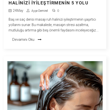
HALINIZI İYILEŞTIRMENIN 5 YOLU
24
May
Ayşe Demirel
0
Baş ve saç derisi masajı ruh halinizi iyileştirmenin şaşırtıcı
yollarını sunar. Bu makalede, masajın stresi azaltma,
mutluluğu artırma gibi beş önemli faydasını inceleyeceğiz.
Kendinizi daha iyi hissettirecek ve günlük yaşamınıza
Devamını Oku
mutluluk katacak bilgilerle dolu bu yazıyı okumadan
geçmeyin.