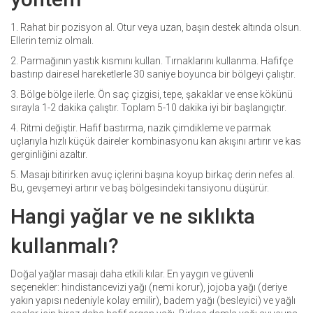
1. Rahat bir pozisyon al. Otur veya uzan, başın destek altında olsun.
Ellerin temiz olmalı.
2. Parmağının yastık kısmını kullan. Tırnaklarını kullanma. Hafifçe
bastırıp dairesel hareketlerle 30 saniye boyunca bir bölgeyi çalıştır.
3. Bölge bölge ilerle. Ön saç çizgisi, tepe, şakaklar ve ense kökünü
sırayla 1-2 dakika çalıştır. Toplam 5-10 dakika iyi bir başlangıçtır.
4. Ritmi değiştir. Hafif bastırma, nazik çimdikleme ve parmak
uçlarıyla hızlı küçük daireler kombinasyonu kan akışını artırır ve kas
gerginliğini azaltır.
5. Masajı bitirirken avuç içlerini başına koyup birkaç derin nefes al.
Bu, gevşemeyi artırır ve baş bölgesindeki tansiyonu düşürür.
Hangi yağlar ve ne sıklıkta
kullanmalı?
Doğal yağlar masajı daha etkili kılar. En yaygın ve güvenli
seçenekler: hindistancevizi yağı (nemi korur), jojoba yağı (deriye
yakın yapısı nedeniyle kolay emilir), badem yağı (besleyici) ve yağlı