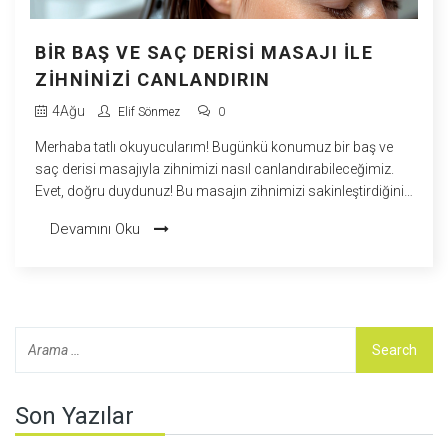
BIR BAŞ VE SAÇ DERISI MASAJI ILE
ZIHNINIZI CANLANDIRIN
4
Ağu
Elif Sönmez
0
Merhaba tatlı okuyucularım! Bugünkü konumuz bir baş ve
saç derisi masajıyla zihnimizi nasıl canlandırabileceğimiz.
Evet, doğru duydunuz! Bu masajın zihnimizi sakinleştirdiğini
ve odaklanmamızı geliştirdiğini biliyor muydunuz? Kafamızı
Devamını Oku
bir bulut gibi hafifletebilecek ve yaratıcılığımızı tetikleyecek bir
masajı kim istemez ki? Gerçekten, büyülü parmaklarınızla
saç derinize masaj yapmak, zihninizi canlandırırken aynı
zamanda saçlarınızın sağlığına da katkıda bulunur. İnanın
bana, bir kez denediğinizde, bir daha vazgeçemeyeceksiniz!
Son Yazılar