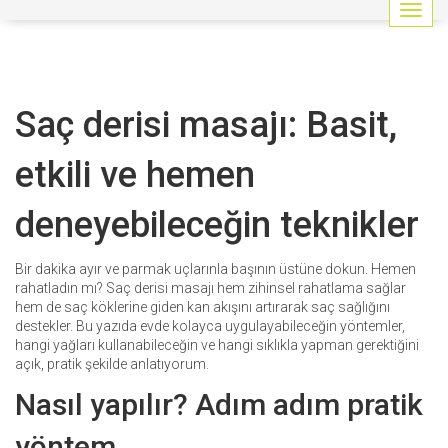
G
e
z
i
n
Saç derisi masajı: Basit,
m
e
y
etkili ve hemen
i
a
deneyebileceğin teknikler
ç
/
k
Bir dakika ayır ve parmak uçlarınla başının üstüne dokun. Hemen
a
rahatladın mı? Saç derisi masajı hem zihinsel rahatlama sağlar
p
hem de saç köklerine giden kan akışını artırarak saç sağlığını
a
destekler. Bu yazıda evde kolayca uygulayabileceğin yöntemler,
t
hangi yağları kullanabileceğin ve hangi sıklıkla yapman gerektiğini
açık, pratik şekilde anlatıyorum.
Nasıl yapılır? Adım adım pratik
yöntem