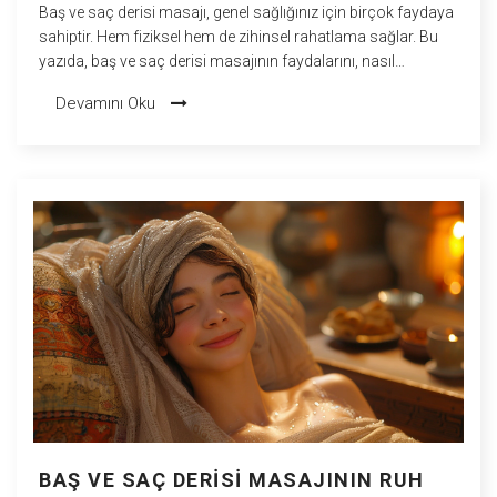
Baş ve saç derisi masajı, genel sağlığınız için birçok faydaya
sahiptir. Hem fiziksel hem de zihinsel rahatlama sağlar. Bu
yazıda, baş ve saç derisi masajının faydalarını, nasıl
yapılması gerektiğini ve günlük yaşamınıza nasıl dahil
Devamını Oku
edebileceğinizi keşfedeceksiniz.
BAŞ VE SAÇ DERISI MASAJININ RUH