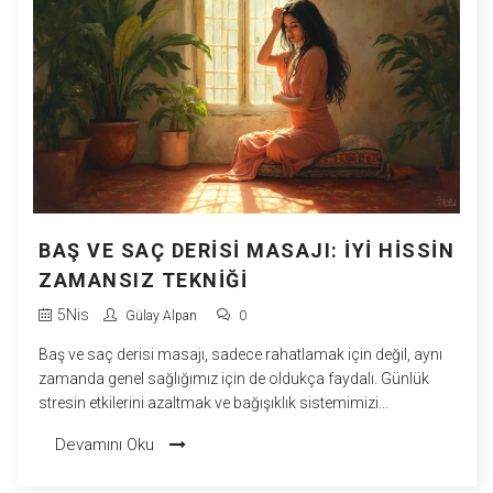
BAŞ VE SAÇ DERISI MASAJI: İYI HISSIN
ZAMANSIZ TEKNIĞI
5
Nis
Gülay Alpan
0
Baş ve saç derisi masajı, sadece rahatlamak için değil, aynı
zamanda genel sağlığımız için de oldukça faydalı. Günlük
stresin etkilerini azaltmak ve bağışıklık sistemimizi
güçlendirmek için zamansız bir yöntem. Bu masaj, kan
Devamını Oku
dolaşımını artırarak saç sağlığını bile olumlu etkileyebilir. Peki,
bu eski tekniğin gerçekten nasıl çalıştığını biliyor musunuz?