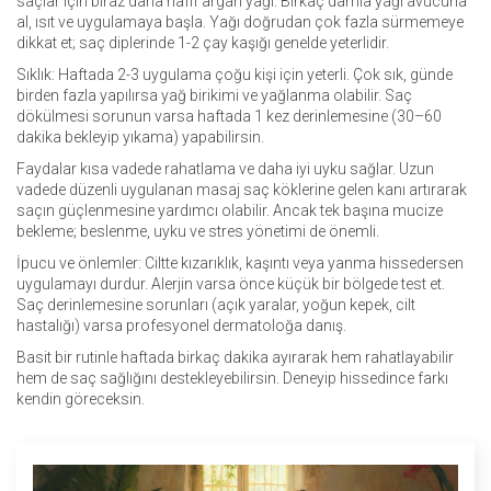
saçlar için biraz daha hafif argan yağı. Birkaç damla yağı avucuna
al, ısıt ve uygulamaya başla. Yağı doğrudan çok fazla sürmemeye
dikkat et; saç diplerinde 1-2 çay kaşığı genelde yeterlidir.
Sıklık: Haftada 2-3 uygulama çoğu kişi için yeterli. Çok sık, günde
birden fazla yapılırsa yağ birikimi ve yağlanma olabilir. Saç
dökülmesi sorunun varsa haftada 1 kez derinlemesine (30–60
dakika bekleyip yıkama) yapabilirsin.
Faydalar kısa vadede rahatlama ve daha iyi uyku sağlar. Uzun
vadede düzenli uygulanan masaj saç köklerine gelen kanı artırarak
saçın güçlenmesine yardımcı olabilir. Ancak tek başına mucize
bekleme; beslenme, uyku ve stres yönetimi de önemli.
İpucu ve önlemler: Ciltte kızarıklık, kaşıntı veya yanma hissedersen
uygulamayı durdur. Alerjin varsa önce küçük bir bölgede test et.
Saç derinlemesine sorunları (açık yaralar, yoğun kepek, cilt
hastalığı) varsa profesyonel dermatoloğa danış.
Basit bir rutinle haftada birkaç dakika ayırarak hem rahatlayabilir
hem de saç sağlığını destekleyebilirsin. Deneyip hissedince farkı
kendin göreceksin.