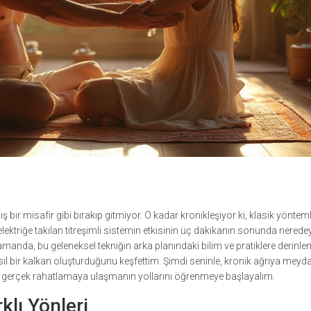
ir misafir gibi bırakıp gitmiyor. O kadar kronikleşiyor ki, klasik yöntemle
ektriğe takılan titreşimli sistemin etkisinin üç dakikanın sonunda nered
manda, bu geleneksel tekniğin arka planındaki bilim ve pratiklere derinl
ıl bir kalkan oluşturduğunu keşfettim. Şimdi seninle, kronik ağrıya meyd
, gerçek rahatlamaya ulaşmanın yollarını öğrenmeye başlayalım.
klı Yönleri