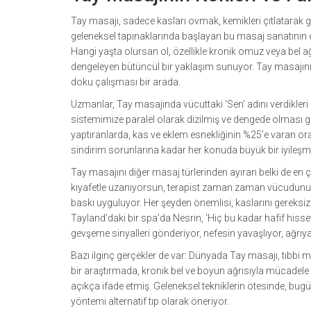
Tay masajı, sadece kasları ovmak, kemikleri çıtlatarak 
geleneksel tapınaklarında başlayan bu masaj sanatının çık
Hangi yaşta olursan ol, özellikle kronik omuz veya bel ağrı
dengeleyen bütüncül bir yaklaşım sunuyor. Tay masajının
doku çalışması bir arada.
Uzmanlar, Tay masajında vücuttaki 'Sen' adını verdikleri e
sistemimize paralel olarak dizilmiş ve dengede olması g
yaptıranlarda, kas ve eklem esnekliğinin %25’e varan or
sindirim sorunlarına kadar her konuda büyük bir iyileşme f
Tay masajını diğer masaj türlerinden ayıran belki de en 
kıyafetle uzanıyorsun, terapist zaman zaman vücudunu y
baskı uyguluyor. Her şeyden önemlisi, kaslarını gereksiz 
Tayland’daki bir spa’da Nesrin, ‘Hiç bu kadar hafif hiss
gevşeme sinyalleri gönderiyor, nefesin yavaşlıyor, ağrıya
Bazı ilginç gerçekler de var: Dünyada Tay masajı, tıbbi m
bir araştırmada, kronik bel ve boyun ağrısıyla mücadel
açıkça ifade etmiş. Geleneksel tekniklerin ötesinde, bug
yöntemi alternatif tıp olarak öneriyor.