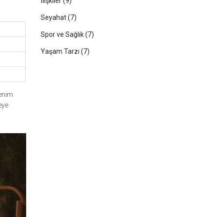
İlişkiler
(9)
Seyahat
(7)
Spor ve Sağlık
(7)
Yaşam Tarzı
(7)
Benim
eye