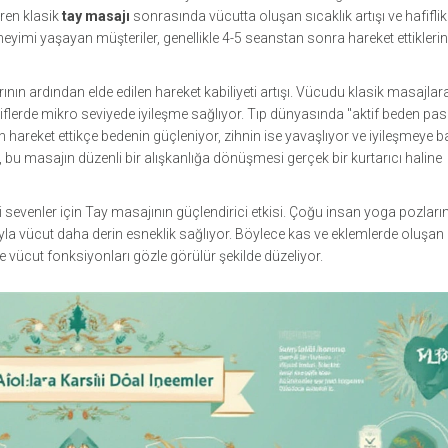
ren klasik
tay masajı
sonrasında vücutta oluşan sıcaklık artışı ve hafiflik h
neyimi yaşayan müşteriler, genellikle 4-5 seanstan sonra hareket ettikleri
ının ardından elde edilen hareket kabiliyeti artışı. Vücudu klasik masajlar
liflerde mikro seviyede iyileşme sağlıyor. Tıp dünyasında "aktif beden pasi
hareket ettikçe bedenin güçleniyor, zihnin ise yavaşlıyor ve iyileşmeye ba
şı, bu masajın düzenli bir alışkanlığa dönüşmesi gerçek bir kurtarıcı haline
sevenler için Tay masajının güçlendirici etkisi. Çoğu insan yoga pozları
la vücut daha derin esneklik sağlıyor. Böylece kas ve eklemlerde oluşan
 ve vücut fonksiyonları gözle görülür şekilde düzeliyor.