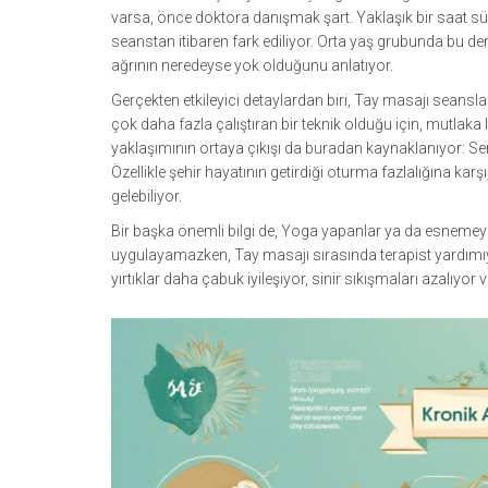
varsa, önce doktora danışmak şart. Yaklaşık bir saat sü
seanstan itibaren fark ediliyor. Orta yaş grubunda bu de
ağrının neredeyse yok olduğunu anlatıyor.
Gerçekten etkileyici detaylardan biri, Tay masajı seanslar
çok daha fazla çalıştıran bir teknik olduğu için, mutlaka 
yaklaşımının ortaya çıkışı da buradan kaynaklanıyor: Sen 
Özellikle şehir hayatının getirdiği oturma fazlalığına kar
gelebiliyor.
Bir başka önemli bilgi de, Yoga yapanlar ya da esnemeyi 
uygulayamazken, Tay masajı sırasında terapist yardımıy
yırtıklar daha çabuk iyileşiyor, sinir sıkışmaları azalıyor