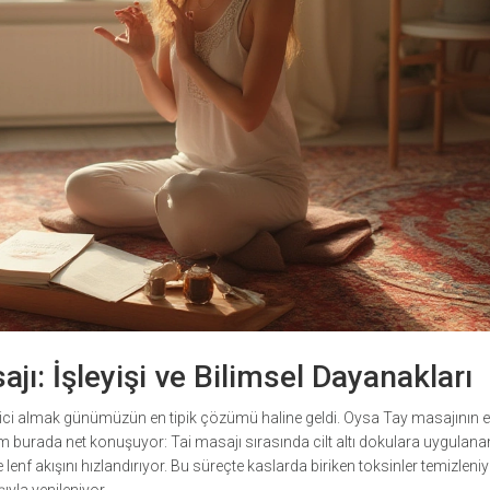
jı: İşleyişi ve Bilimsel Dayanakları
ici almak günümüzün en tipik çözümü haline geldi. Oysa Tay masajının et
im burada net konuşuyor: Tai masajı sırasında cilt altı dokulara uygulana
lenf akışını hızlandırıyor. Bu süreçte kaslarda biriken toksinler temizleniy