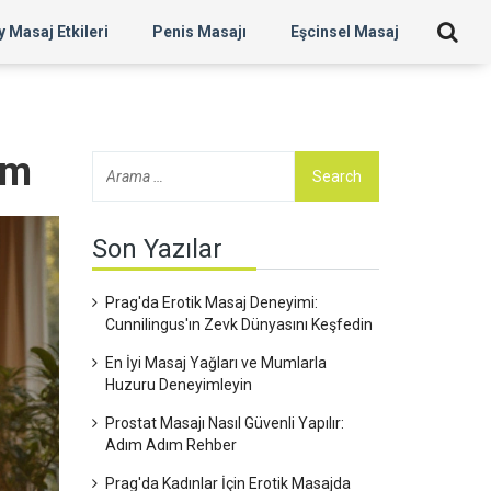
 Masaj Etkileri
Penis Masajı
Eşcinsel Masaj
üm
Son Yazılar
Prag'da Erotik Masaj Deneyimi:
Cunnilingus'ın Zevk Dünyasını Keşfedin
En İyi Masaj Yağları ve Mumlarla
Huzuru Deneyimleyin
Prostat Masajı Nasıl Güvenli Yapılır:
Adım Adım Rehber
Prag'da Kadınlar İçin Erotik Masajda