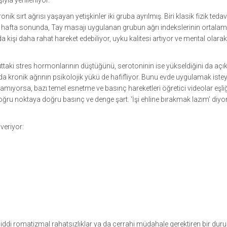
ıyla yenileniyor.
nik sırt ağrısı yaşayan yetişkinler iki gruba ayrılmış. Biri klasik fizik tedav
Altı hafta sonunda, Tay masajı uygulanan grubun ağrı indekslerinin ortal
 kişi daha rahat hareket edebiliyor, uyku kalitesi artıyor ve mental olara
taki stres hormonlarının düştüğünü, serotoninin ise yükseldiğini da açı
 kronik ağrının psikolojik yükü de hafifliyor. Bunu evde uygulamak istey
unamıyorsa, bazı temel esnetme ve basınç hareketleri öğretici videolar eşli
doğru noktaya doğru basınç ve denge şart. ‘İşi ehline bırakmak lazım’ diy
veriyor:
 ciddi romatizmal rahatsızlıklar ya da cerrahi müdahale gerektiren bir dur