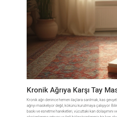
Kronik Ağrıya Karşı Tay Masa
Kronik ağrı denince hemen ilaçlara sarılmak, kas gevşet
ağrıyı maskeliyor değil, kökünü kurutmaya çalışıyor. Bil
baskı ve esnetme hareketleri, vücuttaki kan dolaşımını ve 