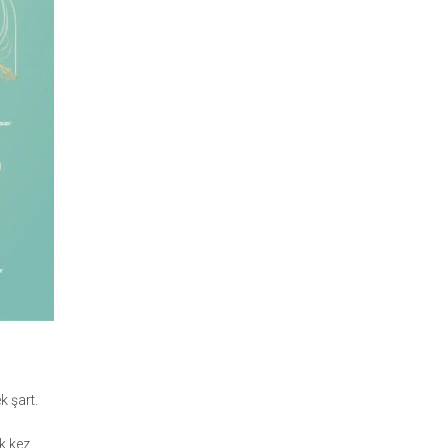
 şart.
k kez