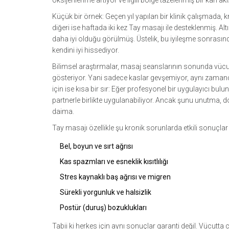
oksijenlenme artıyor ve ilgili bölge tazelenmiş bir kan akış
Küçük bir örnek: Geçen yıl yapılan bir klinik çalışmada, kro
diğeri ise haftada iki kez Tay masajı ile desteklenmiş. 
daha iyi olduğu görülmüş. Üstelik, bu iyileşme sonrasında
kendini iyi hissediyor.
Bilimsel araştırmalar, masaj seanslarının sonunda vücut
gösteriyor. Yani sadece kaslar gevşemiyor, aynı zamanda
için ise kısa bir sır: Eğer profesyonel bir uygulayıcı bul
partnerle birlikte uygulanabiliyor. Ancak şunu unutma, 
daima.
Tay masajı özellikle şu kronik sorunlarda etkili sonuçlar 
Bel, boyun ve sırt ağrısı
Kas spazmları ve esneklik kısıtlılığı
Stres kaynaklı baş ağrısı ve migren
Sürekli yorgunluk ve halsizlik
Postür (duruş) bozuklukları
Tabii ki herkes için aynı sonuçlar garanti değil. Vücutta