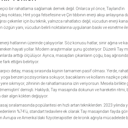
geçici bir rahatlama sağlamak demek değil. Onlarca yıl önce, Tayland’ın
ış noktası, Hint yoga felsefesine ve Çin tıbbının enerji akışı anlayışına d
sı çekenler için bu teknik, yalnızca rahatlatıcı değil, vücudun enerji kanal
 özgün yanı, vücudun belirli noktalarına uygulanan baskı ve esnetme ile
nerji hatlarının üzerinde çalışıyorlar. Söz konusu hatlar, sinir ağına ve k
ereken hayati yollar. Modern araştırmalar şunu gösteriyor: Düzenli Tay m
anlarda arttığı ölçülüyor. Ayrıca, masajdan çıkanların çoğu, baş ağrısınd
ark ettiğini belirtiyor.
çarpıcı detay, masaj sırasında kişinin tamamen pasif olması. Yerde, rahat
oga benzeri pozisyonlara sokuyor, bacaklarını ve kollarını nazikçe çeki
yere sıkmıyor, zihninin de rahatlamasına izin veriyorsun. Mesela birlikte g
etmemiştim’ demişti. Haklıydı; Tay masajında dokunun ve hareketin ritmi,
 dair algın kökten değişiyor.
asaj sıralamasında popülaritesi en hızlı artan tekniklerden. 2023 yılında 
e edenlerin %74’ü, standart tedavilere ek olarak Tay masajından fayda g
ün Avrupa ve Amerika'daki fizyoterapistler de kronik ağrıyla mücadelede 