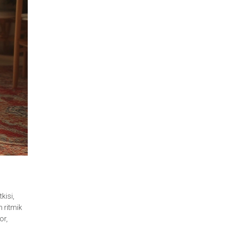
kisi,
n ritmik
or,