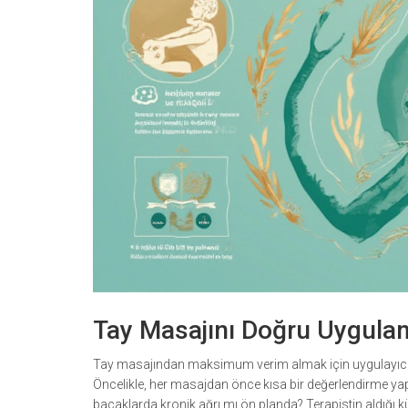
Tay Masajını Doğru Uygulama
Tay masajından maksimum verim almak için uygulayıcı 
Öncelikle, her masajdan önce kısa bir değerlendirme ya
bacaklarda kronik ağrı mı ön planda? Terapistin aldığı k