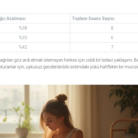
ğrı Azalması
Toplam Seans Sayısı
%38
8
%33
6
%42
7
ş ağrıları göz ardı etmek istemeyen herkes için ciddi bir tedavi yaklaşımı. 
turanlar için, uykusuz gecelerde bile sırtımdaki yükü hafifleten bir muciz