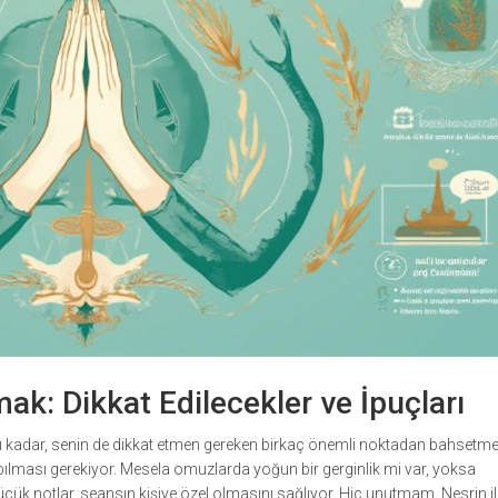
k: Dikkat Edilecekler ve İpuçları
kadar, senin de dikkat etmen gereken birkaç önemli noktadan bahsetmek
pılması gerekiyor. Mesela omuzlarda yoğun bir gerginlik mi var, yoksa
üçük notlar, seansın kişiye özel olmasını sağlıyor. Hiç unutmam, Nesrin il