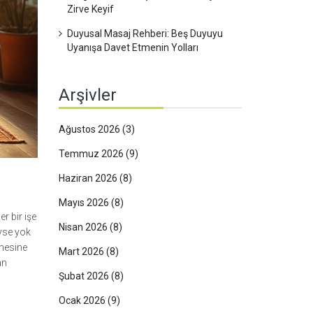
Zirve Keyif
Duyusal Masaj Rehberi: Beş Duyuyu
Uyanışa Davet Etmenin Yolları
Arşivler
Ağustos 2026
(3)
Temmuz 2026
(9)
Haziran 2026
(8)
Mayıs 2026
(8)
r bir işe
Nisan 2026
(8)
eyse yok
emesine
Mart 2026
(8)
an
Şubat 2026
(8)
Ocak 2026
(9)