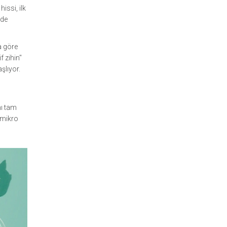
issi, ilk
nde
a göre
f zihin"
şlıyor.
nı tam
 mikro