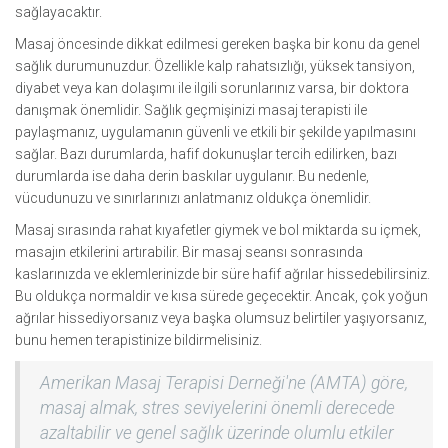
sağlayacaktır.
Masaj öncesinde dikkat edilmesi gereken başka bir konu da genel
sağlık durumunuzdur. Özellikle kalp rahatsızlığı, yüksek tansiyon,
diyabet veya kan dolaşımı ile ilgili sorunlarınız varsa, bir doktora
danışmak önemlidir. Sağlık geçmişinizi masaj terapisti ile
paylaşmanız, uygulamanın güvenli ve etkili bir şekilde yapılmasını
sağlar. Bazı durumlarda, hafif dokunuşlar tercih edilirken, bazı
durumlarda ise daha derin baskılar uygulanır. Bu nedenle,
vücudunuzu ve sınırlarınızı anlatmanız oldukça önemlidir.
Masaj sırasında rahat kıyafetler giymek ve bol miktarda su içmek,
masajın etkilerini artırabilir. Bir masaj seansı sonrasında
kaslarınızda ve eklemlerinizde bir süre hafif ağrılar hissedebilirsiniz.
Bu oldukça normaldir ve kısa sürede geçecektir. Ancak, çok yoğun
ağrılar hissediyorsanız veya başka olumsuz belirtiler yaşıyorsanız,
bunu hemen terapistinize bildirmelisiniz.
Amerikan Masaj Terapisi Derneği'ne (AMTA) göre,
masaj almak, stres seviyelerini önemli derecede
azaltabilir ve genel sağlık üzerinde olumlu etkiler