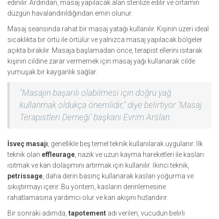
edinilir. Ardından, masaj yapılacak alan sterilize edilir ve ortamın
düzgün havalandırıldığından emin olunur.
Masaj seansında rahat bir masaj yatağı kullanılır. Kişinin üzeri ideal
sıcaklıkta bir örtü ile örtülür ve yalnızca masaj yapılacak bölgeler
açıkta bırakılır. Masaja başlamadan önce, terapist ellerini ısıtarak
kişinin cildine zarar vermemek için masaj yağı kullanarak cilde
yumuşak bir kayganlık sağlar.
"Masajın başarılı olabilmesi için doğru yağ
kullanmak oldukça önemlidir," diye belirtiyor 'Masaj
Terapistleri Derneği' başkanı Evrim Arslan.
İsveç masajı
, genellikle beş temel teknik kullanılarak uygulanır. İlk
teknik olan
effleurage
, nazik ve uzun kayma hareketleri ile kasları
ısıtmak ve kan dolaşımını artırmak için kullanılır. İkinci teknik,
petrissage
, daha derin basınç kullanarak kasları yoğurma ve
sıkıştırmayı içerir. Bu yöntem, kasların derinlemesine
rahatlamasına yardımcı olur ve kan akışını hızlandırır.
Bir sonraki adımda,
tapotement
adı verilen, vücudun belirli