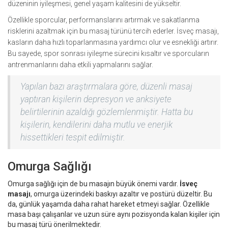
düzeninin iyileşmesi, genel yaşam kalitesini de yükseltir.
Özellikle sporcular, performanslarını artırmak ve sakatlanma
risklerini azaltmak için bu masaj türünü tercih ederler. İsveç masajı,
kasların daha hızlı toparlanmasına yardımcı olur ve esnekliği artırır.
Bu sayede, spor sonrası iyileşme sürecini kısaltır ve sporcuların
antrenmanlarını daha etkili yapmalarını sağlar.
Yapılan bazı araştırmalara göre, düzenli masaj
yaptıran kişilerin depresyon ve anksiyete
belirtilerinin azaldığı gözlemlenmiştir. Hatta bu
kişilerin, kendilerini daha mutlu ve enerjik
hissettikleri tespit edilmiştir.
Omurga Sağlığı
Omurga sağlığı için de bu masajın büyük önemi vardır.
İsveç
masajı
, omurga üzerindeki baskıyı azaltır ve postürü düzeltir. Bu
da, günlük yaşamda daha rahat hareket etmeyi sağlar. Özellikle
masa başı çalışanlar ve uzun süre aynı pozisyonda kalan kişiler için
bu masaj türü önerilmektedir.