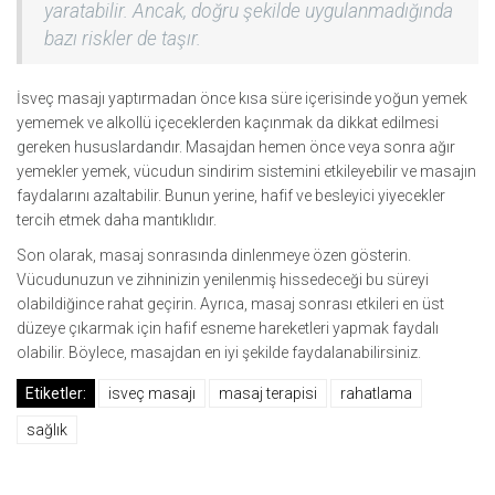
yaratabilir. Ancak, doğru şekilde uygulanmadığında
bazı riskler de taşır.
İsveç masajı yaptırmadan önce kısa süre içerisinde yoğun yemek
yememek ve alkollü içeceklerden kaçınmak da dikkat edilmesi
gereken hususlardandır. Masajdan hemen önce veya sonra ağır
yemekler yemek, vücudun sindirim sistemini etkileyebilir ve masajın
faydalarını azaltabilir. Bunun yerine, hafif ve besleyici yiyecekler
tercih etmek daha mantıklıdır.
Son olarak, masaj sonrasında dinlenmeye özen gösterin.
Vücudunuzun ve zihninizin yenilenmiş hissedeceği bu süreyi
olabildiğince rahat geçirin. Ayrıca, masaj sonrası etkileri en üst
düzeye çıkarmak için hafif esneme hareketleri yapmak faydalı
olabilir. Böylece, masajdan en iyi şekilde faydalanabilirsiniz.
Etiketler:
i̇sveç masajı
masaj terapisi
rahatlama
sağlık