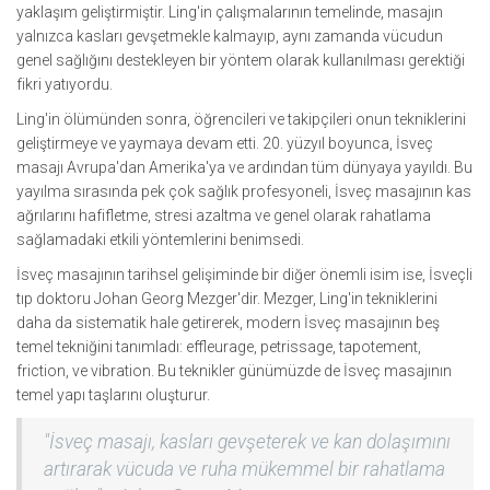
yaklaşım geliştirmiştir. Ling'in çalışmalarının temelinde, masajın
yalnızca kasları gevşetmekle kalmayıp, aynı zamanda vücudun
genel sağlığını destekleyen bir yöntem olarak kullanılması gerektiği
fikri yatıyordu.
Ling'in ölümünden sonra, öğrencileri ve takipçileri onun tekniklerini
geliştirmeye ve yaymaya devam etti. 20. yüzyıl boyunca, İsveç
masajı Avrupa'dan Amerika'ya ve ardından tüm dünyaya yayıldı. Bu
yayılma sırasında pek çok sağlık profesyoneli, İsveç masajının kas
ağrılarını hafifletme, stresi azaltma ve genel olarak rahatlama
sağlamadaki etkili yöntemlerini benimsedi.
İsveç masajının tarihsel gelişiminde bir diğer önemli isim ise, İsveçli
tıp doktoru Johan Georg Mezger'dir. Mezger, Ling'in tekniklerini
daha da sistematik hale getirerek, modern İsveç masajının beş
temel tekniğini tanımladı: effleurage, petrissage, tapotement,
friction, ve vibration. Bu teknikler günümüzde de İsveç masajının
temel yapı taşlarını oluşturur.
"İsveç masajı, kasları gevşeterek ve kan dolaşımını
artırarak vücuda ve ruha mükemmel bir rahatlama