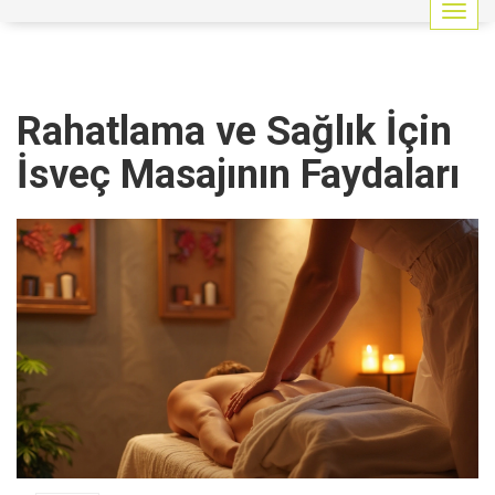
G
e
z
i
n
Rahatlama ve Sağlık İçin
m
e
İsveç Masajının Faydaları
y
i
a
ç
/
k
a
p
a
t