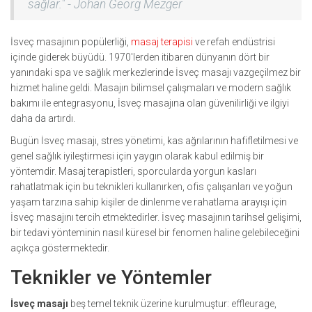
sağlar." - Johan Georg Mezger
İsveç masajının popülerliği,
masaj terapisi
ve refah endüstrisi
içinde giderek büyüdü. 1970'lerden itibaren dünyanın dört bir
yanındaki spa ve sağlık merkezlerinde İsveç masajı vazgeçilmez bir
hizmet haline geldi. Masajın bilimsel çalışmaları ve modern sağlık
bakımı ile entegrasyonu, İsveç masajına olan güvenilirliği ve ilgiyi
daha da artırdı.
Bugün İsveç masajı, stres yönetimi, kas ağrılarının hafifletilmesi ve
genel sağlık iyileştirmesi için yaygın olarak kabul edilmiş bir
yöntemdir. Masaj terapistleri, sporcularda yorgun kasları
rahatlatmak için bu teknikleri kullanırken, ofis çalışanları ve yoğun
yaşam tarzına sahip kişiler de dinlenme ve rahatlama arayışı için
İsveç masajını tercih etmektedirler. İsveç masajının tarihsel gelişimi,
bir tedavi yönteminin nasıl küresel bir fenomen haline gelebileceğini
açıkça göstermektedir.
Teknikler ve Yöntemler
İsveç masajı
beş temel teknik üzerine kurulmuştur: effleurage,