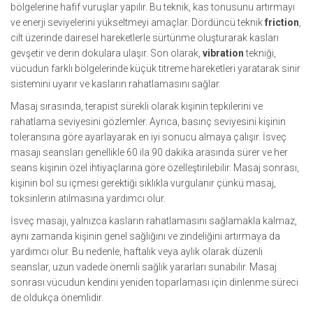
bölgelerine hafif vuruşlar yapılır. Bu teknik, kas tonusunu artırmayı
ve enerji seviyelerini yükseltmeyi amaçlar. Dördüncü teknik
friction
,
cilt üzerinde dairesel hareketlerle sürtünme oluşturarak kasları
gevşetir ve derin dokulara ulaşır. Son olarak,
vibration
tekniği,
vücudun farklı bölgelerinde küçük titreme hareketleri yaratarak sinir
sistemini uyarır ve kasların rahatlamasını sağlar.
Masaj sırasında, terapist sürekli olarak kişinin tepkilerini ve
rahatlama seviyesini gözlemler. Ayrıca, basınç seviyesini kişinin
toleransına göre ayarlayarak en iyi sonucu almaya çalışır. İsveç
masajı seansları genellikle 60 ila 90 dakika arasında sürer ve her
seans kişinin özel ihtiyaçlarına göre özelleştirilebilir. Masaj sonrası,
kişinin bol su içmesi gerektiği sıklıkla vurgulanır çünkü masaj,
toksinlerin atılmasına yardımcı olur.
İsveç masajı, yalnızca kasların rahatlamasını sağlamakla kalmaz,
aynı zamanda kişinin genel sağlığını ve zindeliğini artırmaya da
yardımcı olur. Bu nedenle, haftalık veya aylık olarak düzenli
seanslar, uzun vadede önemli sağlık yararları sunabilir. Masaj
sonrası vücudun kendini yeniden toparlaması için dinlenme süreci
de oldukça önemlidir.