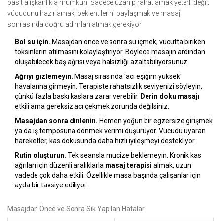
basit alışkanlıkla mümkün. Sadece uzanıp rahatlamak yeterli değil;
vücudunu hazırlamak, beklentilerini paylaşmak ve masaj
sonrasında doğru adımları atmak gerekiyor.
Bol su için.
Masajdan önce ve sonra su içmek, vücutta biriken
toksinlerin atılmasını kolaylaştırıyor. Böylece masajın ardından
oluşabilecek baş ağrısı veya halsizliği azaltabiliyorsunuz.
Ağrıyı gizlemeyin.
Masaj sırasında 'acı eşiğim yüksek'
havalarına girmeyin. Terapiste rahatsızlık seviyenizi söyleyin,
çünkü fazla baskı kaslara zarar verebilir.
Derin doku masajı
etkili ama gereksiz acı çekmek zorunda değilsiniz.
Masajdan sonra dinlenin.
Hemen yoğun bir egzersize girişmek
ya da iş temposuna dönmek verimi düşürüyor. Vücudu uyaran
hareketler, kas dokusunda daha hızlı iyileşmeyi destekliyor.
Rutin oluşturun.
Tek seansla mucize beklemeyin. Kronik kas
ağrıları için düzenli aralıklarla
masaj terapisi
almak, uzun
vadede çok daha etkili. Özellikle masa başında çalışanlar için
ayda bir tavsiye ediliyor.
Masajdan Önce ve Sonra Sık Yapılan Hatalar