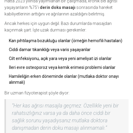
Hatta 2023 yılında yayımlanan bir çalışmada, kronik bel ağrısı
yaşayanların %75’i
derin doku masajı
sonrasında hareket
kabiliyetlerinin arttığını ve ağrılarının azaldığını belirtmiş.
Ancak herkes için uygun değil. Bazı durumlarda masajdan
kaçınmak şart. İşte uzak durması gerekenler:
Kan pıhtılaşma bozukluğu olanlar (örneğin hemofili hastaları)
Ciddi damar tıkanıklığı veya varis yaşayanlar
Cilt enfeksiyonu, açık yara veya yeni ameliyat izi olanlar
İleri evre osteoporoz veya kemik erimesi problemi olanlar
Hamileliğin erken döneminde olanlar (mutlaka doktor onayı
alınmalı)
Bir uzman fizyoterapist şöyle diyor:
“Her kas ağrısı masajla geçmez. Özellikle yeni bir
rahatsızlığınız varsa ya da daha önce ciddi bir
sağlık sorunu yaşadıysanız mutlaka doktora
danışmadan derin doku masajı alınmamalı.”