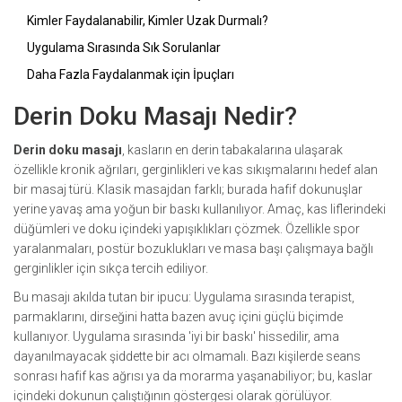
Kimler Faydalanabilir, Kimler Uzak Durmalı?
Uygulama Sırasında Sık Sorulanlar
Daha Fazla Faydalanmak için İpuçları
Derin Doku Masajı Nedir?
Derin doku masajı
, kasların en derin tabakalarına ulaşarak
özellikle kronik ağrıları, gerginlikleri ve kas sıkışmalarını hedef alan
bir masaj türü. Klasik masajdan farklı; burada hafif dokunuşlar
yerine yavaş ama yoğun bir baskı kullanılıyor. Amaç, kas liflerindeki
düğümleri ve doku içindeki yapışıklıkları çözmek. Özellikle spor
yaralanmaları, postür bozuklukları ve masa başı çalışmaya bağlı
gerginlikler için sıkça tercih ediliyor.
Bu masajı akılda tutan bir ipucu: Uygulama sırasında terapist,
parmaklarını, dirseğini hatta bazen avuç içini güçlü biçimde
kullanıyor. Uygulama sırasında 'iyi bir baskı' hissedilir, ama
dayanılmayacak şiddette bir acı olmamalı. Bazı kişilerde seans
sonrası hafif kas ağrısı ya da morarma yaşanabiliyor; bu, kaslar
içindeki dokunun çalıştığının göstergesi olarak görülüyor.