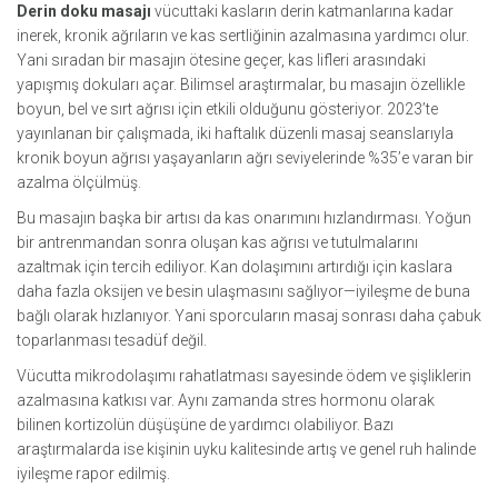
Derin doku masajı
vücuttaki kasların derin katmanlarına kadar
inerek, kronik ağrıların ve kas sertliğinin azalmasına yardımcı olur.
Yani sıradan bir masajın ötesine geçer, kas lifleri arasındaki
yapışmış dokuları açar. Bilimsel araştırmalar, bu masajın özellikle
boyun, bel ve sırt ağrısı için etkili olduğunu gösteriyor. 2023’te
yayınlanan bir çalışmada, iki haftalık düzenli masaj seanslarıyla
kronik boyun ağrısı yaşayanların ağrı seviyelerinde %35’e varan bir
azalma ölçülmüş.
Bu masajın başka bir artısı da kas onarımını hızlandırması. Yoğun
bir antrenmandan sonra oluşan kas ağrısı ve tutulmalarını
azaltmak için tercih ediliyor. Kan dolaşımını artırdığı için kaslara
daha fazla oksijen ve besin ulaşmasını sağlıyor—iyileşme de buna
bağlı olarak hızlanıyor. Yani sporcuların masaj sonrası daha çabuk
toparlanması tesadüf değil.
Vücutta mikrodolaşımı rahatlatması sayesinde ödem ve şişliklerin
azalmasına katkısı var. Aynı zamanda stres hormonu olarak
bilinen kortizolün düşüşüne de yardımcı olabiliyor. Bazı
araştırmalarda ise kişinin uyku kalitesinde artış ve genel ruh halinde
iyileşme rapor edilmiş.