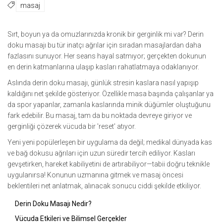
masaj
Sırt, boyun ya da omuzlarınızda kronik bir gerginlik mi var? Derin
doku masajı bu tür inatçı ağrılar için sıradan masajlardan daha
fazlasını sunuyor. Her seans hayal satmıyor; gerçekten dokunun
en derin katmanlarına ulaşıp kasları rahatlatmaya odaklanıyor.
Aslında derin doku masajı, günlük stresin kaslara nasıl yapışıp
kaldığını net şekilde gösteriyor. Özellikle masa başında çalışanlar ya
da spor yapanlar, zamanla kaslarında minik düğümler oluştuğunu
fark edebilir. Bu masaj, tam da bu noktada devreye giriyor ve
gerginliği çözerek vücuda bir 'reset' atıyor.
Yeni yeni popülerleşen bir uygulama da değil; medikal dünyada kas
ve bağ dokusu ağrıları için uzun süredir tercih ediliyor. Kasları
gevşetirken, hareket kabiliyetini de artırabiliyor—tabii doğru teknikle
uygulanırsa! Konunun uzmanına gitmek ve masaj öncesi
beklentileri net anlatmak, alınacak sonucu ciddi şekilde etkiliyor.
Derin Doku Masajı Nedir?
Vücuda Etkileri ve Bilimsel Gerçekler