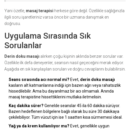
Yani özetle,
masaj terapisi
herkese göre değil. Özellikle sağlığınızla
ilgili soru işaretleriniz varsa önce bir uzmana danışmak en
doğrusu.
Uygulama Sırasında Sık
Sorulanlar
Derin doku masajı
alırken çoğu kişinin aklında benzer sorular var.
Özellikle ilk defa deneyenler, seansın nasıl geçeceğini merak ediyor.
Aşağıda en sık karşılaşılan soruları ve doğru cevaplarını bulabilirsin.
Seans sırasında acı normal mi?
Evet,
derin doku masajı
kasların alt katmanlarına indiği için bazen ağrı veya rahatsızlık
hissedilebilir. Ama bu dayanılmaz bir acı olmamalı. Anında
masaj terapistine hissettiklerini mutlaka iletmelisin.
Kaç dakika sürer?
Genelde seanslar 45 ila 60 dakika sürüyor.
Bazen hedeflenen bölgelere bağlı olarak bu süre 30 dakikaya
çekilebiliyor. Tüm vücut için ise 1 saatten kısa sürmemesi ideal.
Yağ ya da krem kullanılıyor mu?
Evet, genellikle uygun