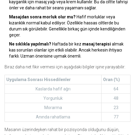
kayganlık için masaj yağı veya krem kullanılır. Bu da ciltte tahrişi
önler ve daha rahat bir seans yaşamanı sağlar.
Masajdan sonra morluk olur mu?
Hafif morluklar veya
kızarıklık normal kabul ediliyor. Özellikle hassas ciltlerde bu
durum sık görülebilir. Genellikle birkaç gün içinde kendiliğinden
geçer.
Ne sıklıkla yapılmalı?
Haftada bir kez
masaj terapisi
almak
kas sorunları olanlar için etkili olabilir. Ancak herkesin ihtiyacı
farklı. Uzman önerisine uymak önemli.
Biraz daha net fikir vermesi için aşağıdaki bilgiler işine yarayabilir:
Uygulama Sonrası Hissedilenler
Oran (%)
Kaslarda hafif ağrı
64
Yorgunluk
48
Morarma
23
Anında rahatlama
77
Masanın üzerindeyken rahat bir pozisyonda olduğunu düşün,