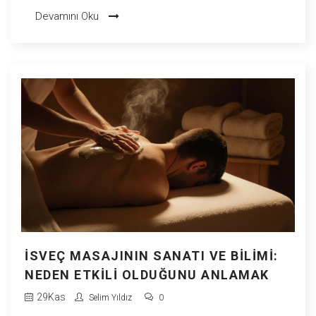
uygulandığında, kronik stresin fiziksel etkilerini tersine
Devamını Oku
çevirebilir.
İSVEÇ MASAJININ SANATI VE BILIMI:
NEDEN ETKILI OLDUĞUNU ANLAMAK
29
Kas
Selim Yıldız
0