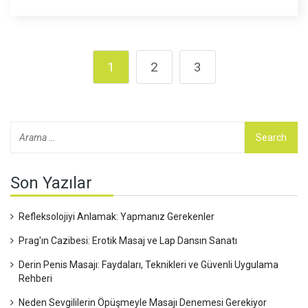
gerektiğini anlatıyorum. Günlük hayatının temposuna ayak
uydurmakta zorlananlar için hem teori hem de pratik öneriler
var. Okuyucular, masajı sadece bir lüks değil, vücudu
destekleyen bir bakım yöntemi olarak değerlendirecek.
1
2
3
Son Yazılar
Refleksolojiyi Anlamak: Yapmanız Gerekenler
Prag'ın Cazibesi: Erotik Masaj ve Lap Dansın Sanatı
Derin Penis Masajı: Faydaları, Teknikleri ve Güvenli Uygulama
Rehberi
Neden Sevgililerin Öpüşmeyle Masajı Denemesi Gerekiyor