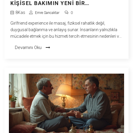
KIŞISEL BAKIMIN YENI BIR
PARADIGMASI
8
Kas
Emre Sancaktar
0
Girlfriend experience ile masaj, fiziksel rahatlık değil,
duygusal bağlanma ve anlayış sunar. İnsanların yalnızlıkla
mücadele etmek için bu hizmeti tercih etmesinin nedenleri ve
nasıl seçilmesi gerektiği.
Devamını Oku