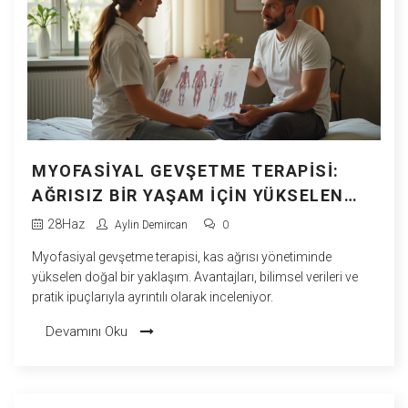
MYOFASIYAL GEVŞETME TERAPISI:
AĞRISIZ BIR YAŞAM İÇIN YÜKSELEN
SAĞLIK TRENDI
28
Haz
Aylin Demircan
0
Myofasiyal gevşetme terapisi, kas ağrısı yönetiminde
yükselen doğal bir yaklaşım. Avantajları, bilimsel verileri ve
pratik ipuçlarıyla ayrıntılı olarak inceleniyor.
Devamını Oku