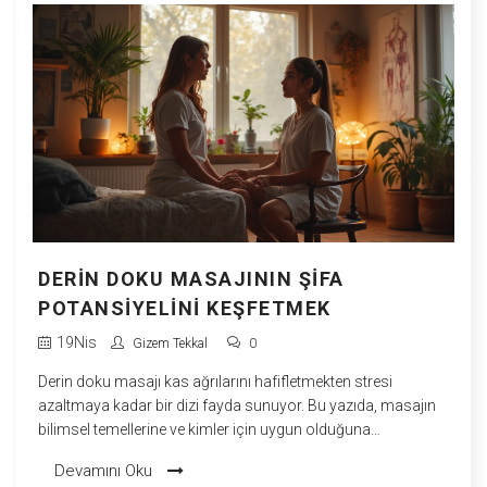
DERIN DOKU MASAJININ ŞIFA
POTANSIYELINI KEŞFETMEK
19
Nis
Gizem Tekkal
0
Derin doku masajı kas ağrılarını hafifletmekten stresi
azaltmaya kadar bir dizi fayda sunuyor. Bu yazıda, masajın
bilimsel temellerine ve kimler için uygun olduğuna
değiniyorum. Ayrıca masaj sırasında neler yaşanabileceğini
Devamını Oku
ve daha fazla fayda görmek için nelere dikkat edilmesi