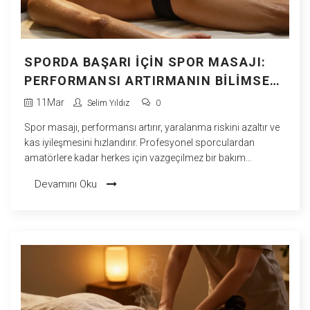
SPORDA BAŞARI İÇIN SPOR MASAJI:
PERFORMANSI ARTIRMANIN BILIMSEL
YOLU
11
Mar
Selim Yıldız
0
Spor masajı, performansı artırır, yaralanma riskini azaltır ve
kas iyileşmesini hızlandırır. Profesyonel sporculardan
amatörlere kadar herkes için vazgeçilmez bir bakım
yöntemidir.
Devamını Oku