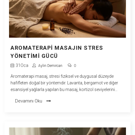
AROMATERAPI MASAJIN STRES
YÖNETIMI GÜCÜ
31
Oca
Aylin Demircan
0
Aromaterapi masaj, stresi fiziksel ve duygusal düzeyde
hafifleten doğal bir yöntemdir. Lavanta, bergamot ve diğer
esansiyel yağlarla yapılan bu masaj, kortizol seviyelerini
düşürür ve huzur duygusunu artırır.
Devamını Oku