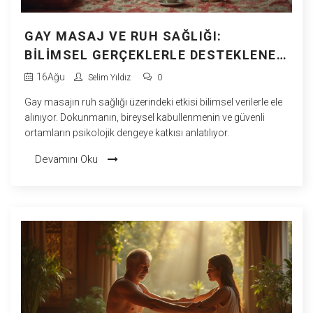
GAY MASAJ VE RUH SAĞLIĞI:
BILIMSEL GERÇEKLERLE DESTEKLENEN
ETKILER
16
Ağu
Selim Yıldız
0
Gay masajın ruh sağlığı üzerindeki etkisi bilimsel verilerle ele
alınıyor. Dokunmanın, bireysel kabullenmenin ve güvenli
ortamların psikolojik dengeye katkısı anlatılıyor.
Devamını Oku