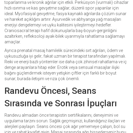
toparlanma ve kronik ağrılar için etkili. Perküsyon (vurmalı) cihazlar
hızlı ısınma ve kas gevşetme sağlar; düzenli spor yapanlar için
ideal. Myofasiyal gevşetme, fasya kaynaklı ağrılarda çözüm sunar
ve hareket açıklığını artırır. Ayurvedik ve abhyanga yağ masajları
enerjiyi dengelemeyi ve uyku kalitesini iyileştirmeyi hedefler.
Craniosacral terapi hafif dokunuşlarla baş-boyun-gerginliğini
azaltırken, refleksoloji ayak-bilek uyarımıyla rahatlama sağlamayı
amaçlar.
Ayrıca prenatal masaj hamilelik sürecindeki sırt ağrıları, ödem ve
uykusuzluğa iyi gelir; fakat uzman bir terapist tarafından yapılmalı.
Reiki ve enerji bazlı yöntemler ise daha çok zihinsel rahatlama ve iç
denge arayanlara hitap eder. Erotik veya sensual masajlar ilişki
bağını güçlendirmek isteyen yetişkin çiftler için farklı bir boyut
sunar; burada iletişim ve rıza çok önemli.
Randevu Öncesi, Seans
Sırasında ve Sonrası İpuçları
Randevu almadan önce terapistin sertifikalarını, deneyimini ve
uygulama tarzını sorun. Sağlık geçmişinizi, kullandığınız ilaçları ve
alerjileri paylaşın. Seans öncesi çok ağır yememeye çalışın, bol su
için ve rahat kıyafet giyin. Masaj sırasında ağrı hissederseniz bunu