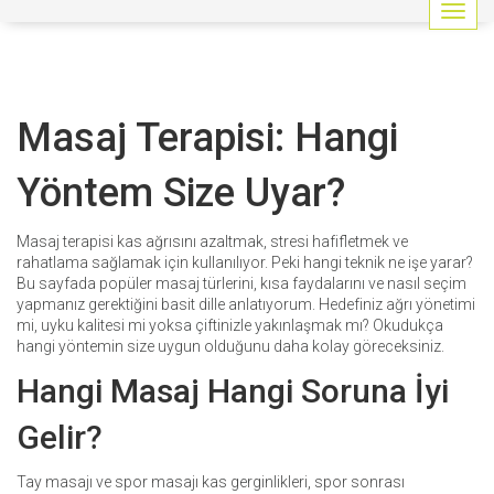
G
e
z
i
n
Masaj Terapisi: Hangi
m
e
y
Yöntem Size Uyar?
i
a
ç
Masaj terapisi kas ağrısını azaltmak, stresi hafifletmek ve
/
rahatlama sağlamak için kullanılıyor. Peki hangi teknik ne işe yarar?
k
Bu sayfada popüler masaj türlerini, kısa faydalarını ve nasıl seçim
a
yapmanız gerektiğini basit dille anlatıyorum. Hedefiniz ağrı yönetimi
p
mi, uyku kalitesi mi yoksa çiftinizle yakınlaşmak mı? Okudukça
a
hangi yöntemin size uygun olduğunu daha kolay göreceksiniz.
t
Hangi Masaj Hangi Soruna İyi
Gelir?
Tay masajı ve spor masajı kas gerginlikleri, spor sonrası