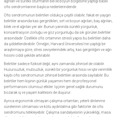
ağrıları ve sürekli oturmanın bel ile boyun bölgesine yaptığı baskı
ofis sendromlarının başlıca nedenlerindendir.
Ofis sendromunun belirtileri oldukça çeşitli olabilir, fakat en yaygın
belirtiler arasında kas gerginlikleri, sırt ve boyun ağrıları, baş ağrıları,
bilek ve el ağrıları yer alır. Bunun yanında sürekli yorgunluk,
konsantrasyon zorluğu ve göz yorgunluğu da sık görülen belirtiler
arasındadır. Özellikle ofis ortamının stresli yapısı bu belirtileri daha
da şiddetlendirebilir. Örneğin, Harvard Üniversitesi’nin yaptığı bir
araştırmaya göre, stres seviyelerindeki artış, kas gerginliğini ve ağrı
hissini ciddi şekilde artırabilir.
Belirtiler sadece fiziksel değil, aynı zamanda zihinsel de olabilir.
Huzursuzluk, mutsuzluk, sürekli bir yorgunluk hissi ve işte verimlilik
kaybı ofis sendromunun zihinsel belirtileri arasında sayılabilir. Bu
belirtiler hem kişinin günlük yaşamını hem de profesyonel
performansını olumsuz etkiler. İşçinin genel sağlık durumunu
bozarak iş ve yaşam kalitesini de düşürür.
Ayrıca ergonomik olmayan çalışma ortamları, yeterli dinlenme
sürelerinin olmaması ve kötü aydınlatma gibi faktörler de ofis
sendromunu tetikleyebilir. Çalışma sandalyesinin yüksekliği, masa