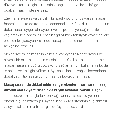
düzeye çıkarmak için, terapistinize açık olmalı ve belirli bölgelere
odaklanmasını istemelisiniz.
Eğer hamileyseniz ya da belirli bir sağlık sorununuz varsa, masaj
öncesi mutlaka doktorunuza danışmalısınız. Bazı durumlarda derin
doku masajı uygun olmayabilir ve bu, potansiyel sağlık risklerinden
kaçınmak için önemlidir. Kronik ağrı, yüksek tansiyon veya ciddi cilt
problemleri yaşayan kişiler de masaj terapistlerine bu durumlarını
açıkça belirtmelidir.
Mekan seçimi de masajın kalitesini etkileyebilir. Rahat, sessiz ve
hijyenik bir ortam, masajın etkisini artırır. Özel olarak tasarlanmış
masaj masaları, doğru pozisyonu sağlamak için kullanılır ve bu da
terapinin verimliliğini yükseltir. Ayrıca kullanılan yağ ve losyonların
doğal ve cilt tipinize uygun olması da büyük önem taşır.
Masaj sırasında dikkat edilmesi gerekenlerin yanı sıra, masajı
düzenli olarak yaptırmanın da büyük faydaları vardır.
Birçok
insan, düzenli masajlarla kronik ağrılarını ve stres seviyelerini
önemli ölçüde azaltmıştır. Ayrıca, bağışıklık sisteminin güçlenmesi
ve uyku kalitesinin artması gibi ek faydaları da vardır.