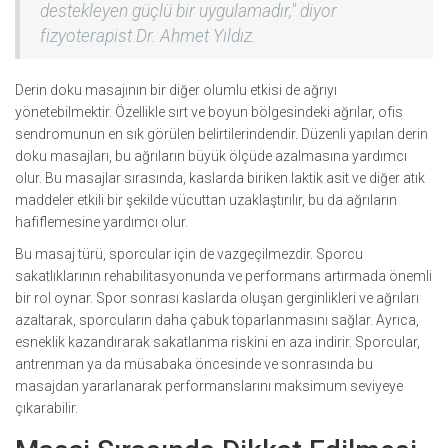
destekleyen güçlü bir uygulamadır," diyor
fizyoterapist Dr. Ahmet Yıldız.
Derin doku masajının bir diğer olumlu etkisi de ağrıyı
yönetebilmektir. Özellikle sırt ve boyun bölgesindeki ağrılar, ofis
sendromunun en sık görülen belirtilerindendir. Düzenli yapılan derin
doku masajları, bu ağrıların büyük ölçüde azalmasına yardımcı
olur. Bu masajlar sırasında, kaslarda biriken laktik asit ve diğer atık
maddeler etkili bir şekilde vücuttan uzaklaştırılır, bu da ağrıların
hafiflemesine yardımcı olur.
Bu masaj türü, sporcular için de vazgeçilmezdir. Sporcu
sakatlıklarının rehabilitasyonunda ve performans artırmada önemli
bir rol oynar. Spor sonrası kaslarda oluşan gerginlikleri ve ağrıları
azaltarak, sporcuların daha çabuk toparlanmasını sağlar. Ayrıca,
esneklik kazandırarak sakatlanma riskini en aza indirir. Sporcular,
antrenman ya da müsabaka öncesinde ve sonrasında bu
masajdan yararlanarak performanslarını maksimum seviyeye
çıkarabilir.