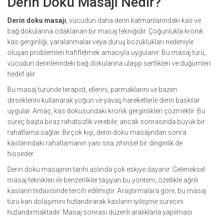
Derin Doku Masajı Nedir?
Derin doku masajı
, vücudun daha derin katmanlarındaki kas ve
bağ dokularına odaklanan bir masaj tekniğidir. Çoğunlukla kronik
kas gerginliği, yaralanmalar veya duruş bozuklukları nedeniyle
oluşan problemleri hafifletmek amacıyla uygulanır. Bu masaj türü,
vücudun derinlerindeki bağ dokularına ulaşıp sertlikleri ve düğümleri
hedef alır.
Bu masaj türünde terapist, ellerini, parmaklarını ve bazen
dirseklerini kullanarak yoğun ve yavaş hareketlerle derin baskılar
uygular. Amaç, kas dokusundaki kronik gerginlikleri çözmektir. Bu
süreç başta biraz rahatsızlık verebilir, ancak sonrasında büyük bir
rahatlama sağlar. Birçok kişi, derin doku masajından sonra
kaslarındaki rahatlamanın yanı sıra zihinsel bir dinginlik de
hisseder.
Derin doku masajının tarihi aslında çok eskiye dayanır. Geleneksel
masaj teknikleri ile benzerlikler taşıyan bu yöntem, özellikle ağrılı
kasların tedavisinde tercih edilmiştir. Araştırmalara göre, bu masaj
türü kan dolaşımını hızlandırarak kasların iyileşme sürecini
hızlandırmaktadır. Masaj sonrası düzenli aralıklarla yapılması