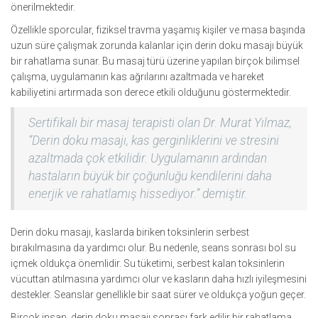
önerilmektedir.
Özellikle sporcular, fiziksel travma yaşamış kişiler ve masa başında
uzun süre çalışmak zorunda kalanlar için derin doku masajı büyük
bir rahatlama sunar. Bu masaj türü üzerine yapılan birçok bilimsel
çalışma, uygulamanın kas ağrılarını azaltmada ve hareket
kabiliyetini artırmada son derece etkili olduğunu göstermektedir.
Sertifikalı bir masaj terapisti olan Dr. Murat Yılmaz,
“Derin doku masajı, kas gerginliklerini ve stresini
azaltmada çok etkilidir. Uygulamanın ardından
hastaların büyük bir çoğunluğu kendilerini daha
enerjik ve rahatlamış hissediyor.” demiştir.
Derin doku masajı, kaslarda biriken toksinlerin serbest
bırakılmasına da yardımcı olur. Bu nedenle, seans sonrası bol su
içmek oldukça önemlidir. Su tüketimi, serbest kalan toksinlerin
vücuttan atılmasına yardımcı olur ve kasların daha hızlı iyileşmesini
destekler. Seanslar genellikle bir saat sürer ve oldukça yoğun geçer.
Birçok insan, derin doku masajı sonrası fark edilir bir rahatlama