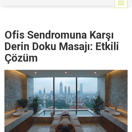
G
e
z
i
n
Ofis Sendromuna Karşı
m
e
Derin Doku Masajı: Etkili
y
i
Çözüm
a
ç
/
k
a
p
a
t