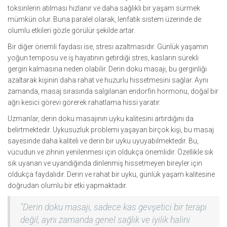
toksinlerin atılması hızlanır ve daha sağlıklı bir yaşam sürmek
mümkün olur. Buna paralel olarak, lenfatik sistem üzerinde de
olumlu etkileri gözle görülür şekilde artar.
Bir diğer önemli faydası ise, stresi azaltmasıdır. Günlük yaşamın
yoğun temposu ve iş hayatının getirdiği stres, kasların sürekli
gergin kalmasına neden olabilir. Derin doku masajı, bu gerginliği
azaltarak kişinin daha rahat ve huzurlu hissetmesini sağlar. Aynı
zamanda, masaj sırasında salgılanan endorfin hormonu, doğal bir
ağrı kesici görevi görerek rahatlama hissi yaratır.
Uzmanlar, derin doku masajının uyku kalitesini artırdığını da
belirtmektedir. Uykusuzluk problemi yaşayan birçok kişi, bu masaj
sayesinde daha kaliteli ve derin bir uyku uyuyabilmektedir. Bu,
vücudun ve zihnin yenilenmesi için oldukça önemlidir. Özellikle sık
sık uyanan ve uyandığında dinlenmiş hissetmeyen bireyler için
oldukça faydalıdır. Derin ve rahat bir uyku, günlük yaşam kalitesine
doğrudan olumlu bir etki yapmaktadır.
"Derin doku masajı, sadece kas gevşetici bir terapi
değil, aynı zamanda genel sağlık ve iyilik halini