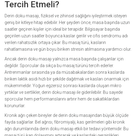
Tercih Etmeli?
Derin doku masajı, fiziksel ve zihinsel sağlığını iyileştirmek isteyen
geniş bir kitleye hitap edebilir. Her şeyden önce, masa başında uzun
saatler geçiren kişiler için ideal bir terapidir. Bilgisayar başında
geçirilen uzun saatler boyunca kaslar gerilir ve ofis sendromu adı
verilen rahatsızlık ortaya çıkar. Bu masaj türü, kasların
rahatlamasına ve gün boyu biriken stresin atılmasına yardımcı olur.
Ancak derin doku masajı yalnızca masa başında çalışanlar için
değildir. Sporcular da sıkça bu masaj türünü tercih ederler.
Antrenmanlar sırasında ya da müsabakalardan sonra kaslarda
biriken laktik asidi hızlı bir şekilde dağıtmak ve kasları onarmak için
mükemmeldir. Yoğun egzersiz sonrası kaslarda oluşan mikro
yırtıklar ve sertlikler, derin doku masajı ile giderilebilir. Bu sayede
sporcular hem performanslarını artırır hem de sakatlıklardan
korunurlar.
Kronik ağrı çeken bireyler de derin doku masajından büyük ölçüde
fayda sağlarlar. Bel ağrısı, fibromiyalji, kas gerilmeleri gibi kronik
ağrı durumlarında derin doku masajı etkili bir tedavi yöntemidir. Bu
masaj türü kan dolaşımını artırarak ve kaslardaki gerginlikleri