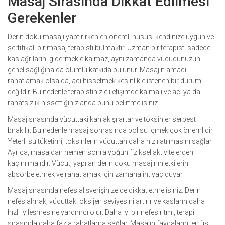
Masaj Sırasında Dikkat Edilmesi
Gerekenler
Derin doku masajı yaptırırken en önemli husus, kendinize uygun ve
sertifikalı bir masaj terapisti bulmaktır. Uzman bir terapist, sadece
kas ağrılarını gidermekle kalmaz, aynı zamanda vücudunuzun
genel sağlığına da olumlu katkıda bulunur. Masajın amacı
rahatlamak olsa da, acı hissetmek kesinlikle istenen bir durum
değildir. Bu nedenle terapistinizle iletişimde kalmalı ve acı ya da
rahatsızlık hissettiğiniz anda bunu belirtmelisiniz.
Masaj sırasında vücuttaki kan akışı artar ve toksinler serbest
bırakılır. Bu nedenle masaj sonrasında bol su içmek çok önemlidir.
Yeterli su tüketimi, toksinlerin vücuttan daha hızlı atılmasını sağlar.
Ayrıca, masajdan hemen sonra yoğun fiziksel aktivitelerden
kaçınılmalıdır. Vücut, yapılan derin doku masajının etkilerini
absorbe etmek ve rahatlamak için zamana ihtiyaç duyar.
Masaj sırasında nefes alışverişinize de dikkat etmelisiniz. Derin
nefes almak, vücuttaki oksijen seviyesini artırır ve kasların daha
hızlı iyileşmesine yardımcı olur. Daha iyi bir nefes ritmi, terapi
sırasında daha fazla rahatlama sağlar. Masajın faydalarını en üst