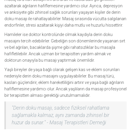
azaltarak ağrıların hafiflemesine yardımcı olur. Ayrıca, depresyon
ve anksiyete gibi zihinsel sağlık sorunları yaşayan kişiler de derin
doku masajı ile rahatlayabilirler. Masaj sırasında vücutta salgılanan
endorfinler, stresi azaltarak kişiyi daha mutlu ve huzurlu hissettirir.
Hamileler ise doktor kontrolünde olmak kaydıyla derin doku
masajını tercih edebilirler. Gebeliğin son dönemlerinde yaşanan sırt
ve bel ağrıları, bacaklarda şişme gibi rahatsızlıklar bu masajla
hafifletilebilir. Ancak uzman bir terapistten yardım almak ve
doktorun onayıyla bu masajı yaptırmak önemlidir.
Yaşlı bireyler de yaşa bağlı olarak gelişen kas ve eklem sorunları
nedeniyle derin doku masajını uygulayabilirler. Bu masaj türü,
kasları güçlendirir, eklem hareketliliğini artırır ve yaşa bağlı ağrıların
hafiflemesine yardımcı olur. Ancak yaşlıların da masajı profesyonel
bir terapistten alması gerektiği unutulmamalıdır.
"Derin doku masajı, sadece fiziksel rahatlama
sağlamakla kalmaz, aynı zamanda zihinsel bir
huzur da sunar." - Masaj Terapistleri Derneği