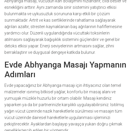
Abhyanga masajı, vücudun kan dolaşımını hızlandırır, cildi besler ve
esnekliğini arttırır. Aynı zamanda sinir sistemini yatıştırıcı etkisi
bulunmakta ve uykusuzluk sorununa karşı etkili bir çözüm
sunmaktadır. Artrit ve kas sertliklerinde rahatlama sağlayarak
ağrıları azaltır, stresten kaynaklanan baş ağrılarının hafiflemesine
yardımcı olur. Düzenli uygulandığında vücuttaki toksinlerin
atılmasını sağlayarak bağışıklık sistemini güçlendirir ve genel bir
detoks etkisi yapar. Enerji seviyelerinin artmasını sağlar, zihni
berraklaştırır ve duygusal dengeye katkıda bulunur.
Evde Abhyanga Masajı Yapmanın
Adımları
Evde yapacağınız bir Abhyanga masajı için ihtiyacınız olan temel
malzemeler ısınmış bitkisel yağlar, konforlu bir masaj alanı ve
yumuşak müzikle huzurlu bir ortam olabilir. Masajı kendiniz
yaparken ya da bir partnerinizle karşılıklı uygulayabilirsiniz. Isıtılmış
yağın vücut üzerinde nazik hareketlerle sürülmesi ve masajın tüm
vücut üzerinde dairesel hareketlerle uygulanması işleminizi
pekiştirecektir. Ayaklardan başlayıp yavaşça yukarı doğru çıkmak
genellikle tercih edilen bir yöntemdir.