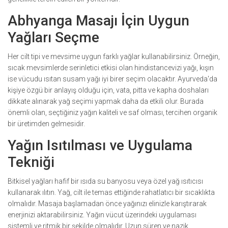
Abhyanga Masajı İçin Uygun
Yağları Seçme
Her cilt tipi ve mevsime uygun farklı yağlar kullanabilirsiniz. Örneğin,
sıcak mevsimlerde serinletici etkisi olan hindistancevizi yağı, kışın
ise vücudu ısıtan susam yağı iyi birer seçim olacaktır. Ayurveda'da
kişiye özgü bir anlayış olduğu için, vata, pitta ve kapha doshaları
dikkate alınarak yağ seçimi yapmak daha da etkili olur. Burada
önemli olan, seçtiğiniz yağın kaliteli ve saf olması, tercihen organik
bir üretimden gelmesidir.
Yağın Isıtılması ve Uygulama
Tekniği
Bitkisel yağları hafif bir ısıda su banyosu veya özel yağ ısıtıcısı
kullanarak ılıtın. Yağ, cilt ile temas ettiğinde rahatlatıcı bir sıcaklıkta
olmalıdır. Masaja başlamadan önce yağınızı elinizle karıştırarak
enerjinizi aktarabilirsiniz. Yağın vücut üzerindeki uygulaması
sistemli ve ritmik bir şekilde olmalıdır. Uzun süren ve nazik