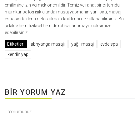
emilimine izin vermek önemlidir. Temiz ve rahat bir ortamda,
mümkünse loş ışık altında masaj yapmanın yanı sıra, masaj
esnasında derin nefes alma tekniklerini de kullanabilirsiniz. Bu
şekilde hem fiziksel hem de ruhsal arınmayı maksimize
edebilirsiniz.
Etiketler:
abhyanga masajı
yağlı masaj
evde spa
kendin yap
BIR YORUM YAZ