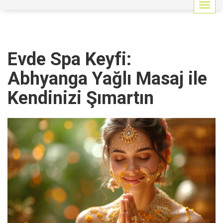
G
e
z
i
n
Evde Spa Keyfi:
m
e
Abhyanga Yağlı Masaj ile
y
i
Kendinizi Şımartın
a
ç
/
k
a
p
a
t