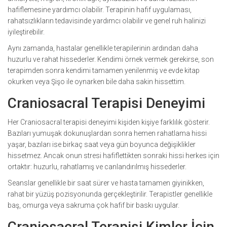
hafiflemesine yardımcı olabilir. Terapinin hafif uygulaması,
rahatsızlıkların tedavisinde yardımcı olabilir ve genel ruh halinizi
iyileştirebilir.
Aynı zamanda, hastalar genellikle terapilerinin ardından daha
huzurlu ve rahat hissederler. Kendimi örnek vermek gerekirse, son
terapimden sonra kendimi tamamen yenilenmiş ve evde kitap
okurken veya Şişo ile oynarken bile daha sakin hissettim.
Craniosacral Terapisi Deneyimi
Her Craniosacral terapisi deneyimi kişiden kişiye farklılık gösterir.
Bazıları yumuşak dokunuşlardan sonra hemen rahatlama hissi
yaşar, bazıları ise birkaç saat veya gün boyunca değişiklikler
hissetmez. Ancak onun stresi hafiflettikten sonraki hissi herkes için
ortaktır: huzurlu, rahatlamış ve canlandırılmış hissederler.
Seanslar genellikle bir saat sürer ve hasta tamamen giyinikken,
rahat bir yüzüş pozisyonunda gerçekleştirilir. Terapistler genellikle
baş, omurga veya sakruma çok hafif bir baskı uygular.
Craniosacral Terapisi Kimler İçin