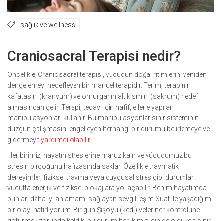
sağlık ve wellness
Craniosacral Terapisi nedir?
Öncelikle, Craniosacral terapisi, vücudun doğal ritimlerini yeniden
dengelemeyi hedefleyen bir manuel terapidir. Terim, terapinin
kafatasını (kranyum) ve omurganın alt kısmını (sakrum) hedef
almasından gelir. Terapi, tedavi için hafif, ellerle yapılan
manipülasyonları kullanır. Bu manipülasyonlar sinir sisteminin
düzgün çalışmasını engelleyen herhangi bir durumu belirlemeye ve
gidermeye
yardımcı olabilir
.
Her birimiz, hayatın streslerine maruz kalır ve vücudumuz bu
stresin birçoğunu hafızasında saklar. Özellikle travmatik
deneyimler, fiziksel travma veya duygusal stres gibi durumlar
vücutta enerjik ve fiziksel blokajlara yol açabilir. Benim hayatımda
bunları daha iyi anlamamı sağlayan sevgili eşim Suat ile yaşadığım
bir olayı hatırlıyorum. Bir gün Şişo'yu (kedi) veteriner kontrolüne
götürmek zorunda kaldık, bu durum her ikimiz için de oldukça sinir