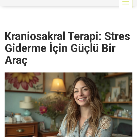
G
e
z
i
n
Kraniosakral Terapi: Stres
m
e
Giderme İçin Güçlü Bir
y
i
Araç
a
ç
/
k
a
p
a
t