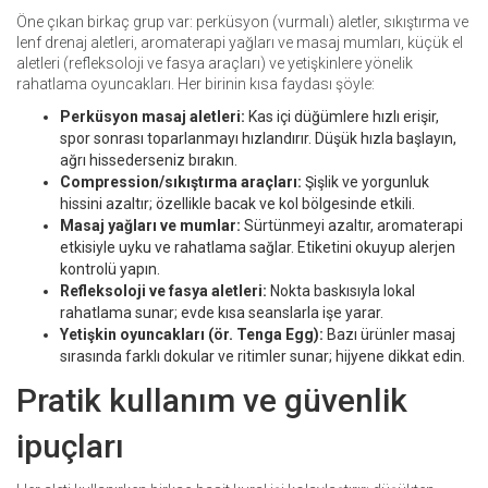
Öne çıkan birkaç grup var: perküsyon (vurmalı) aletler, sıkıştırma ve
lenf drenaj aletleri, aromaterapi yağları ve masaj mumları, küçük el
aletleri (refleksoloji ve fasya araçları) ve yetişkinlere yönelik
rahatlama oyuncakları. Her birinin kısa faydası şöyle:
Perküsyon masaj aletleri:
Kas içi düğümlere hızlı erişir,
spor sonrası toparlanmayı hızlandırır. Düşük hızla başlayın,
ağrı hissederseniz bırakın.
Compression/sıkıştırma araçları:
Şişlik ve yorgunluk
hissini azaltır; özellikle bacak ve kol bölgesinde etkili.
Masaj yağları ve mumlar:
Sürtünmeyi azaltır, aromaterapi
etkisiyle uyku ve rahatlama sağlar. Etiketini okuyup alerjen
kontrolü yapın.
Refleksoloji ve fasya aletleri:
Nokta baskısıyla lokal
rahatlama sunar; evde kısa seanslarla işe yarar.
Yetişkin oyuncakları (ör. Tenga Egg):
Bazı ürünler masaj
sırasında farklı dokular ve ritimler sunar; hijyene dikkat edin.
Pratik kullanım ve güvenlik
ipuçları