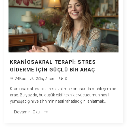
KRANIOSAKRAL TERAPI: STRES
GIDERME İÇIN GÜÇLÜ BIR ARAÇ
24
Kas
Gülay Alpan
0
Kraniosakral terapi, stres azaltma konusunda muhteşem bir
araç. Bu yazıda, bu düşük etkili teknikle vücudumun nasıl
yumuşadığını ve zihnimin nasıl rahatladığını anlatmak
istiyorum. İhtiyacınız olan tüm derin nefesler ve sessizlik
Devamını Oku
anları burada! Bu, rahatlamanın ve stresle başa çıkmanın
yeni tekniklerini keşfetmeniz için ideal bir yer. Blogumda,
sizlere Kraniosakral Terapi'nin faydalarından ve gücünden