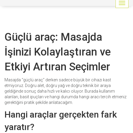
G
e
z
i
n
Güçlü araç: Masajda
m
e
y
İşinizi Kolaylaştıran ve
i
a
Etkiyi Artıran Seçimler
ç
/
k
Masajda “güçlü araç” derken sadece büyük bir cihazı kast
a
etmiyoruz. Doğru alet, doğru yağ ve doğru teknik bir araya
p
geldiğinde sonuç daha hızlı ve kalıcı oluyor. Burada kullanım
a
alanları, basit ipuçları ve hangi durumda hangi aracı tercih etmeniz
t
gerektiğini pratik şekilde anlatacağım.
Hangi araçlar gerçekten fark
yaratır?