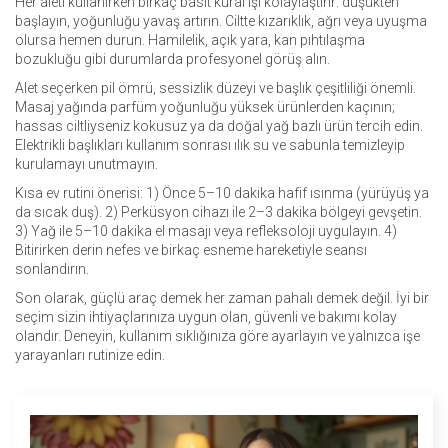
Her aleti kullanırken birkaç basit kural işi kolaylaştırır: düşükten
başlayın, yoğunluğu yavaş artırın. Ciltte kızarıklık, ağrı veya uyuşma
olursa hemen durun. Hamilelik, açık yara, kan pıhtılaşma
bozukluğu gibi durumlarda profesyonel görüş alın.
Alet seçerken pil ömrü, sessizlik düzeyi ve başlık çeşitliliği önemli.
Masaj yağında parfüm yoğunluğu yüksek ürünlerden kaçının;
hassas ciltliyseniz kokusuz ya da doğal yağ bazlı ürün tercih edin.
Elektrikli başlıkları kullanım sonrası ılık su ve sabunla temizleyip
kurulamayı unutmayın.
Kısa ev rutini önerisi: 1) Önce 5–10 dakika hafif ısınma (yürüyüş ya
da sıcak duş). 2) Perküsyon cihazı ile 2–3 dakika bölgeyi gevşetin.
3) Yağ ile 5–10 dakika el masajı veya refleksoloji uygulayın. 4)
Bitirirken derin nefes ve birkaç esneme hareketiyle seansı
sonlandırın.
Son olarak, güçlü araç demek her zaman pahalı demek değil. İyi bir
seçim sizin ihtiyaçlarınıza uygun olan, güvenli ve bakımı kolay
olandır. Deneyin, kullanım sıklığınıza göre ayarlayın ve yalnızca işe
yarayanları rutinize edin.