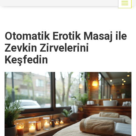
G
e
z
i
n
Otomatik Erotik Masaj ile
m
e
Zevkin Zirvelerini
y
i
Keşfedin
a
ç
/
k
a
p
a
t