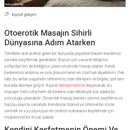
kişisel gelişim
Otoerotik Masajın Sihirli
Dünyasına Adım Atarken
Yenilikler ardı ardına gelen bir dünyada yaşarken bazen kendimizi
yeniden keşfetmek gerekebilir. Bunun için cesaret ettiğimiz
yollardan biri de bildiğiniz üzere otoerotik masaj olabilir. Kendi
bedenimizi anlama ve ona dokunmanın en özel hali diyebilirim. Pek
tabi, bu anları yaşarken rehberimiz olan deneyim ve bilgiler, işte tam
burada devreye giriyor. Kişisel
deneyimlerime
dayanarak, bu
masajın hem ruha hem de bedene olan etkileriyle sizi adeta bir
yolculuğa çıkarabilir. Otoerotik masaj; kendini sevme, keşfetme ve
hazza ulaşma sanatıdır. Kendinize fiziksel ve zihinsel bir mola
vermek ve vücudunuzun en önemli noktalarını keşfetmek için
mükemmel bir fırsat olabilir.
Kendini Keşfetmenin Önemi Ve