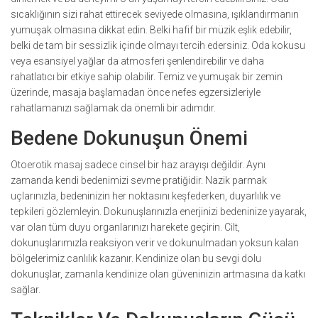
sıcaklığının sizi rahat ettirecek seviyede olmasına, ışıklandırmanın
yumuşak olmasına dikkat edin. Belki hafif bir müzik eşlik edebilir,
belki de tam bir sessizlik içinde olmayı tercih edersiniz. Oda kokusu
veya esansiyel yağlar da atmosferi şenlendirebilir ve daha
rahatlatıcı bir etkiye sahip olabilir. Temiz ve yumuşak bir zemin
üzerinde, masaja başlamadan önce nefes egzersizleriyle
rahatlamanızı sağlamak da önemli bir adımdır.
Bedene Dokunuşun Önemi
Otoerotik masaj sadece cinsel bir haz arayışı değildir. Aynı
zamanda kendi bedenimizi sevme pratiğidir. Nazik parmak
uçlarınızla, bedeninizin her noktasını keşfederken, duyarlılık ve
tepkileri gözlemleyin. Dokunuşlarınızla enerjinizi bedeninize yayarak,
var olan tüm duyu organlarınızı harekete geçirin. Cilt,
dokunuşlarımızla reaksiyon verir ve dokunulmadan yoksun kalan
bölgelerimiz canlılık kazanır. Kendinize olan bu sevgi dolu
dokunuşlar, zamanla kendinize olan güveninizin artmasına da katkı
sağlar.