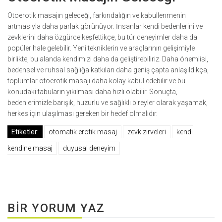
Otoerotik masajın geleceği, farkındalığın ve kabullenmenin
artmasıyla daha parlak görünüyor. İnsanlar kendi bedenlerini ve
zevklerini daha özgürce keşfettikçe, bu tür deneyimler daha da
popüler hale gelebilir. Yeni tekniklerin ve araçlarının gelişimiyle
birlikte, bu alanda kendimizi daha da geliştirebiliriz. Daha önemlisi,
bedensel ve ruhsal sağlığa katkıları daha geniş çapta anlaşıldıkça,
toplumlar otoerotik masajı daha kolay kabul edebilir ve bu
konudaki tabuların yıkılması daha hızlı olabilir. Sonuçta,
bedenlerimizle barışık, huzurlu ve sağlıklı bireyler olarak yaşamak,
herkes için ulaşılması gereken bir hedef olmalıdır.
Etiketler:
otomatik erotik masaj
zevk zirveleri
kendi
kendine masaj
duyusal deneyim
BIR YORUM YAZ