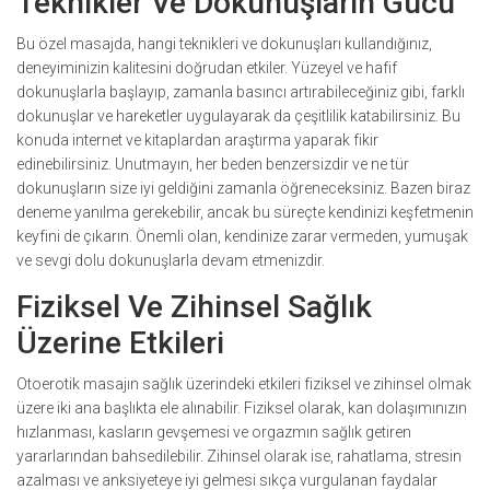
Teknikler Ve Dokunuşların Gücü
Bu özel masajda, hangi teknikleri ve dokunuşları kullandığınız,
deneyiminizin kalitesini doğrudan etkiler. Yüzeyel ve hafif
dokunuşlarla başlayıp, zamanla basıncı artırabileceğiniz gibi, farklı
dokunuşlar ve hareketler uygulayarak da çeşitlilik katabilirsiniz. Bu
konuda internet ve kitaplardan araştırma yaparak fikir
edinebilirsiniz. Unutmayın, her beden benzersizdir ve ne tür
dokunuşların size iyi geldiğini zamanla öğreneceksiniz. Bazen biraz
deneme yanılma gerekebilir, ancak bu süreçte kendinizi keşfetmenin
keyfini de çıkarın. Önemli olan, kendinize zarar vermeden, yumuşak
ve sevgi dolu dokunuşlarla devam etmenizdir.
Fiziksel Ve Zihinsel Sağlık
Üzerine Etkileri
Otoerotik masajın sağlık üzerindeki etkileri fiziksel ve zihinsel olmak
üzere iki ana başlıkta ele alınabilir. Fiziksel olarak, kan dolaşımınızın
hızlanması, kasların gevşemesi ve orgazmın sağlık getiren
yararlarından bahsedilebilir. Zihinsel olarak ise, rahatlama, stresin
azalması ve anksiyeteye iyi gelmesi sıkça vurgulanan faydalar