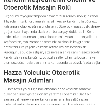
Otoerotik Masajın Rolü
Birçoğumuz yoğun tempoda hayatımızı sürdürebilmek için kendi
ihtiyaçlarımızı ikinci plana atmışızdır. Ancak kendi mutluluğunuzun
kahramanı olabileceğinizi unutmayın. Otoerotik masaj, belki de pek
çoğumuzun hayatında eksik olan bu parçayı doldurabilir. Kendi
bedeninize dokunmanın, onu hissetmenin ve anlamanın yollarını
keşfederken, aynı zamanda stresinizi azaltabilir, kaygılarınızı
hafifletebilir ve yaşam kalitenizi artırabilirsiniz. Bedeninizle
kurduğunuz bu özel iletişim, size nefes alan ve canlı hissettirecektir.
Kendinizle yalnız kaldığınız bu özel saatler, zihninizi boşaltma ve
olumsuz düşüncelerden arınma konusunda da büyük fayda sağlar.
Hazza Yolculuk: Otoerotik
Masajın Adımları
Bu benzersiz yolculuğa başlamadan önce kendinizi rahat ve
güvende hissettiğiniz bir ortam yaratmak önemlidir. Sabit bir
zaman belirlemek yerine, kendinizi en rahat hissettiğiniz anı
dinlemek ve bu deneyimi o an yaşamayı tercih edebilirsiniz. Oda