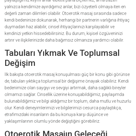
paylaştığımız keyifli anlar elbette paha biçilemez, ama bazen
yalnızca kendimize ayırdığımız anlar, bizi özyeterli olmaya iten en
değerli zaman dilimleri olabilir. Otoerotik masaj sırasında sadece
kendi bedeninize dokunarak, herhangi bir partnerin varlığına ihtiyaç
duymadan haz alabilir, cinsel ihtiyaçlarınızı karşılayabilir ve
kendinizi yetkin hissedebilirsiniz. Bu durum, kişisel özgüveninizi
artırır ve ilişkilerinizde daha bağımsız olmanıza yardımcı olabilir.
Tabuları Yıkmak Ve Toplumsal
Değişim
İlk bakışta otoerotik masaj konuşulması güç bir konu gibi görünse
de, tabuları yıktıkça toplumsal bir değişime önayak olabiliriz. Kendi
bedenimize olan saygıyı ve sevgiyi artırmak, daha sağlıklı bireyler
olmamızı sağlar. Cinsellik üzerine konuşabildiğimiz, paylaşımda
bulunabildiğimiz ve bilgi aldığımız bir toplum, daha mutlu ve huzurlu
olur. Kendi deneyimlerimizi ve bilgilerimizi cesurca paylaştıkça,
etrafımızdaki insanların da bu konuya karşı düşünce ve
yaklaşımlarının olumlu yönde değiştiğini görebiliriz.
Otoerotik Masajın Geleceği