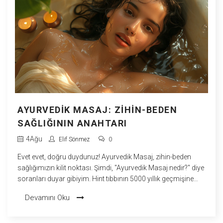
yolculukta bolca kahkaha ve enerji garantili!
AYURVEDIK MASAJ: ZIHIN-BEDEN
SAĞLIĞININ ANAHTARI
4
Ağu
Elif Sönmez
0
Evet evet, doğru duydunuz! Ayurvedik Masaj, zihin-beden
sağlığımızın kilit noktası. Şimdi, "Ayurvedik Masaj nedir?" diye
soranları duyar gibiyim. Hint tıbbının 5000 yıllık geçmişine
dayanan bu masaj, bedenimizi, zihnimizi ve ruhumuzu
Devamını Oku
mükemmel bir uyum içinde çalıştırıyor. Komik olacak ama
sadece bir masajla stres, anksiyete, yorgunluk gibi pek çok
sorunu çözebiliriz. Kendimize biraz zaman ayırıp, bu eski