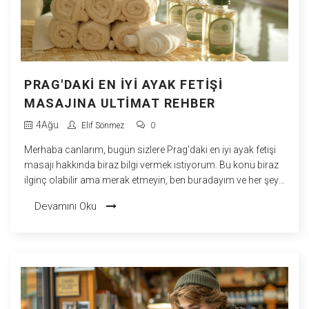
PRAG'DAKI EN İYI AYAK FETIŞI
MASAJINA ULTIMAT REHBER
4
Ağu
Elif Sönmez
0
Merhaba canlarım, bugün sizlere Prag'daki en iyi ayak fetişi
masajı hakkında biraz bilgi vermek istiyorum. Bu konu biraz
ilginç olabilir ama merak etmeyin, ben buradayım ve her şeyi
en tatlı haliyle anlatacağım! Prag'da ayak fetişi masajını
Devamını Oku
denemek isteyenler için birçok harika seçenek var. Güzel bir
masajın keyfini çıkarırken kendinizi tamamen rahat
hissetmeniz için en iyi salonların ve terapistlerin listesi
elimde. Yani kısacası, ayak fetişi masajının Prag'daki en iyi
adreslerini merak ediyorsanız, doğru yerdesiniz. Haydi, bu
ilginç deneyime birlikte bir göz atalım!