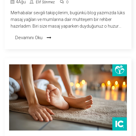
4
Ağu
Elif Sönmez
0
Merhabalar sevgili takipçilerim, bugünkü blog yazımızda lüks
masaj yağları ve mumlarına dair muhteşem bir rehber
hazırladım. Biri size masaj yaparken duyduğunuz o huzur
dolu sessizliği düşünün, değil mi ki adeta cennetten bir köşe!
Devamını Oku
İşte bu yazımda, bu deneyimi daha da zenginleştirecek en
lüks masaj yağları ve mumlarına dair bilgiler vermeye
çalışacağım. Bu ürünlerin sizi nasıl rahatlattığını, teninizi nasıl
beslediğini ve hatta mood'unuzu nasıl yükselttiğini
anlatacağım. Gelip bu harika dünyanın kapısını birlikte
aralayalım, haydi bakalım!