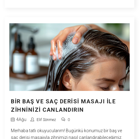
basit ve kesinlikle rahatlatıcı! Öyleyse, bu sihirli parmak
dansına hazırsanız, Shiatsu'yu daha yakından tanıyalım ve
bu harika deneyimin nasıl çalıştığını anlamaya çalışalım.
BIR BAŞ VE SAÇ DERISI MASAJI ILE
ZIHNINIZI CANLANDIRIN
4
Ağu
Elif Sönmez
0
Merhaba tatlı okuyucularım! Bugünkü konumuz bir baş ve
saç derisi masajıyla zihnimizi nasıl canlandırabileceğimiz.