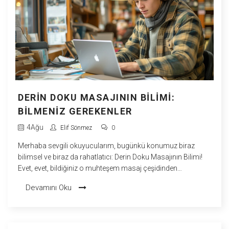
DERIN DOKU MASAJININ BILIMI:
BILMENIZ GEREKENLER
4
Ağu
Elif Sönmez
0
Merhaba sevgili okuyucularım, bugünkü konumuz biraz
bilimsel ve biraz da rahatlatıcı: Derin Doku Masajının Bilimi!
Evet, evet, bildiğiniz o muhteşem masaj çeşidinden
bahsediyoruz. Bildiğiniz gibi, bu masaj türü kaslarımıza
Devamını Oku
nüfuz ederek bizi rahatlatıyor, ancak bilim bu konuda ne
diyor, hiç merak ettiniz mi? Ben de öyle düşündüm! Şimdi,
bana kahvenizi alıp yanıma katılın, çünkü size derin doku
masajının arkasındaki bilimi ve neden bu kadar etkili