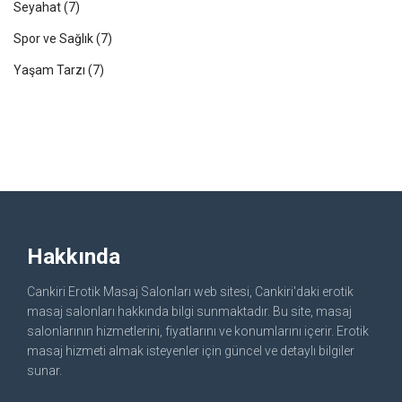
Seyahat
(7)
Spor ve Sağlık
(7)
Yaşam Tarzı
(7)
Hakkında
Cankiri Erotik Masaj Salonları web sitesi, Cankiri'daki erotik
masaj salonları hakkında bilgi sunmaktadır. Bu site, masaj
salonlarının hizmetlerini, fiyatlarını ve konumlarını içerir. Erotik
masaj hizmeti almak isteyenler için güncel ve detaylı bilgiler
sunar.