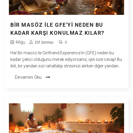
BIR MASÖZ ILE GFE'YI NEDEN BU
KADAR KARŞI KONULMAZ KILAR?
4
Ağu
Elif Sönmez
0
Ha! Bir masöz ile Girlfriend Experience'in (GFE) neden bu
kadar çekici olduğunu merak ediyorsanız, işte size cevap! Bu
ikili, bir yandan sizi rahatlatıp stresinizi alırken diğer yandan
da size sevgili tadında bir deneyim sunuyor. Böylece hem
Devamını Oku
bedeninizin hem de ruhunuzun tatmin olduğunu
hissediyorsunuz. Tek kelimeyle, bu biraz masaj, biraz flört,
biraz romantizm ve çokça mutluluk demek! Kısacası, bu
karşı konulmaz bir teklif, değil mi?