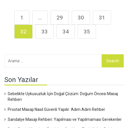
bilgelikle tanışmaya ne dersiniz? Biraz 'om shanti' havası
kesinlikle hepimize iyi gelecek!
1
…
29
30
31
32
33
34
35
Son Yazılar
Gebelikte Uykusuzluk İçin Doğal Çözüm: Doğum Öncesi Masaj
Rehberi
Prostat Masajı Nasıl Güvenli Yapılır: Adım Adım Rehber
Sandalye Masajı Rehberi: Yapılması ve Yapılmaması Gerekenler