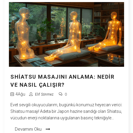
olduğunu anlatacağım. Gelin, beraber öğrenelim ve
rahatlamanın bilimsel yanını keşfedelim!
SHIATSU MASAJINI ANLAMA: NEDIR
VE NASIL ÇALIŞIR?
4
Ağu
Elif Sönmez
0
Evet sevgili okuyucularım, bugünkü konumuz heyecan verici:
Shiatsu masajı! Adeta bir Japon hazine sandığı olan Shiatsu,
vücudun enerji noktalarına uygulanan basınç tekniğiyle
işliyor. Şimdi düşünüyor olabilirsiniz "Vay canına, bu kulağa
Devamını Oku
biraz karmaşık geliyor!" ama merak etmeyin, aslında oldukça