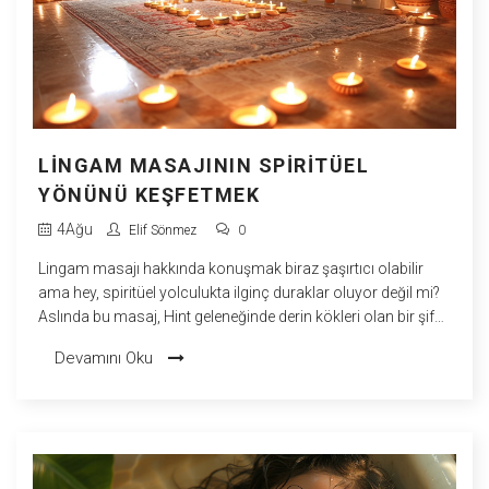
LINGAM MASAJININ SPIRITÜEL
YÖNÜNÜ KEŞFETMEK
4
Ağu
Elif Sönmez
0
Lingam masajı hakkında konuşmak biraz şaşırtıcı olabilir
ama hey, spiritüel yolculukta ilginç duraklar oluyor değil mi?
Aslında bu masaj, Hint geleneğinde derin kökleri olan bir şifa
pratiğidir. İnanılmaz derecede rahatlatıcı ve enerji verici bir
Devamını Oku
deneyim olabilir, yani gün boyu koşuşturmadan sonra sakin
bir nefes almak için mükemmel bir seçenek. Ve tabii ki, bu
masajın ruhani yanını keşfetmek, içimizdeki enerjiyi serbest
bırakmamıza ve daha dengeli bir yaşam sürmemize
yardımcı olabilir. Öyleyse, Lingam masajını biraz daha
yakından tanımaya ne dersiniz? Şimdiden uyarıyorum, bu