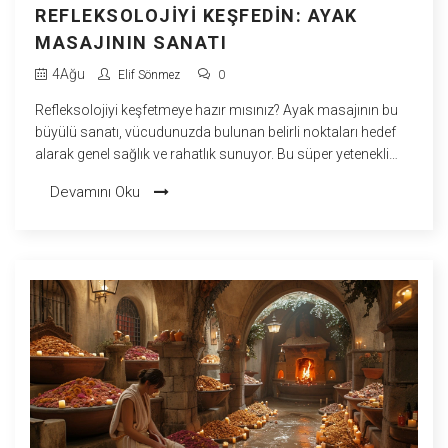
REFLEKSOLOJIYI KEŞFEDIN: AYAK
MASAJININ SANATI
4
Ağu
Elif Sönmez
0
Refleksolojiyi keşfetmeye hazır mısınız? Ayak masajının bu
büyülü sanatı, vücudunuzda bulunan belirli noktaları hedef
alarak genel sağlık ve rahatlık sunuyor. Bu süper yetenekli
parmaklar, ayaklarınızdaki belirli noktalara odaklanarak tüm
Devamını Oku
vücudu canlandırabilir, kim bilir belki bir süper kahraman
olabilirsiniz! Şaka bir yana, bu eşsiz terapi yöntemi, stresi
azaltmak ve enerji seviyelerinizi yükseltmek için ideal bir yol.
Kendinizi biraz mımoza gibi hissetmeye hazır olun, çünkü
ayak masajının bu sanatı sizi baştan çıkaracak!