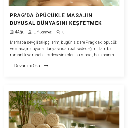
PRAG'DA ÖPÜCÜKLE MASAJIN
DUYUSAL DÜNYASINI KEŞFETMEK
4
Ağu
Elif Sönmez
0
Merhaba sevgili takipçilerim, bugün sizlere Prag'daki öpücük
ve masajın duyusal dünyasından bahsedeceğim. Tam bir
romantik ve rahatlatıcı deneyim olan bu masaj, her kasınızı
gevşetirken aynı zamanda tüm duyularınızı harekete
Devamını Oku
geçiriyor. Kendinizi pamuk gibi hafif hissetmenizi sağlayacak
bu masajı deneyimlemek için Prag'a gitmeniz gerekiyor ama
inanın bana, değer! Hadi, bavulları toplayın ve Prag'da bir
öpücük ve masaj turuna çıkalım! O zaman, Prag'ın duyusal
dünyasında öpücükle masajın ne denli eşsiz bir deneyim
olduğunu kesinlikle anlayacaksınız!