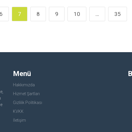
6
7
8
9
10
…
35
Menü
B
Hakkımızda
e,
Hizmet Şartları
ı
Gizlilik Politikası
ve
KVKK
İletişim