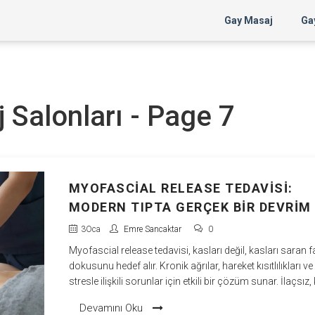
Gay Masaj
Gay
j Salonları - Page 7
MYOFASCIAL RELEASE TEDAVISI:
MODERN TIPTA GERÇEK BIR DEVRIM
3
Oca
Emre Sancaktar
0
Myofascial release tedavisi, kasları değil, kasları saran 
dokusunu hedef alır. Kronik ağrılar, hareket kısıtlılıkları ve
stresle ilişkili sorunlar için etkili bir çözüm sunar. İlaçsız, 
ve bilimsel temelli bir yöntemdir.
Devamını Oku