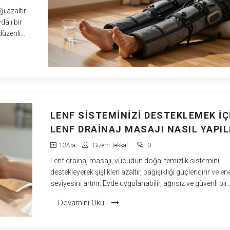
i azaltır
dalı bir
düzenli
LENF SISTEMINIZI DESTEKLEMEK İÇ
LENF DRAINAJ MASAJI NASIL YAPIL
13
Ara
Gizem Tekkal
0
Lenf drainaj masajı, vücudun doğal temizlik sistemini
destekleyerek şişlikleri azaltır, bağışıklığı güçlendirir ve ene
seviyesini artırır. Evde uygulanabilir, ağrısız ve güvenli bir
tekniktir.
Devamını Oku