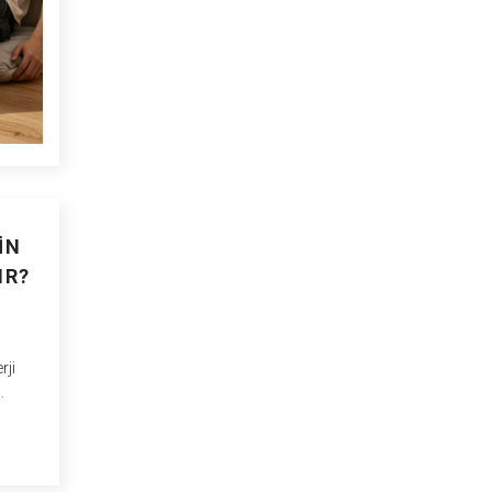
IN
IR?
rji