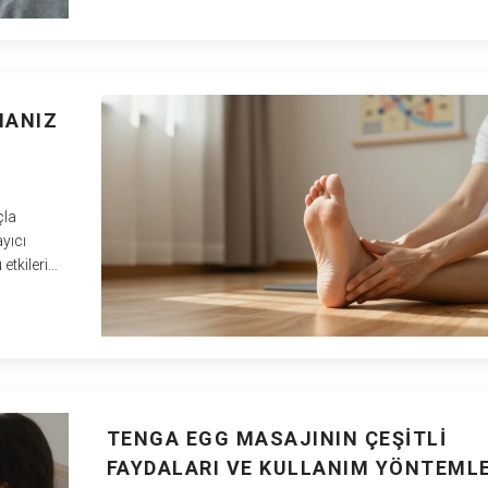
MANIZ
çla
yıcı
etkileri
e kolayca
TENGA EGG MASAJININ ÇEŞITLI
FAYDALARI VE KULLANIM YÖNTEMLE