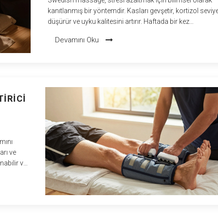
kanıtlanmış bir yöntemdir. Kasları gevşetir, kortizol seviye
düşürür ve uyku kalitesini artırır. Haftada bir kez
uygulandığında, kronik stresin fiziksel etkilerini tersine
Devamını Oku
çevirebilir.
IRICI
ımını
arı ve
nabilir ve