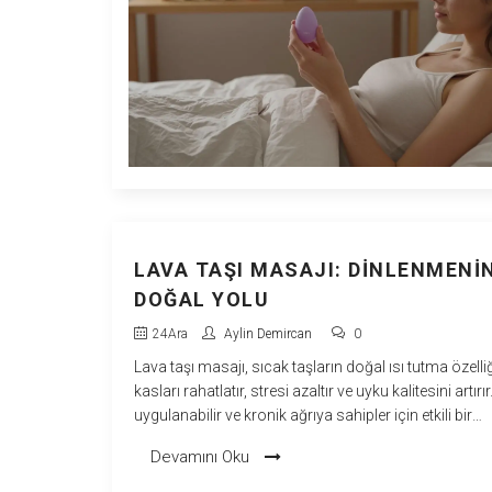
LAVA TAŞI MASAJI: DINLENMENI
DOĞAL YOLU
24
Ara
Aylin Demircan
0
Lava taşı masajı, sıcak taşların doğal ısı tutma özelliğ
kasları rahatlatır, stresi azaltır ve uyku kalitesini artırı
uygulanabilir ve kronik ağrıya sahipler için etkili bir
tamamlayıcı tedavidir.
Devamını Oku