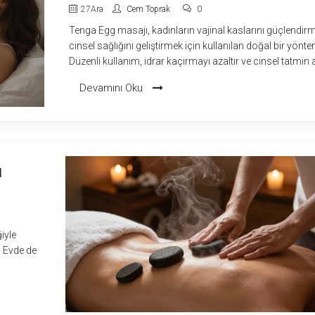
27
Ara
Cem Toprak
0
Tenga Egg masajı, kadınların vajinal kaslarını güçlendir
cinsel sağlığını geliştirmek için kullanılan doğal bir yönte
Düzenli kullanım, idrar kaçırmayı azaltır ve cinsel tatmin ar
Devamını Oku
N
iyle
r. Evde de