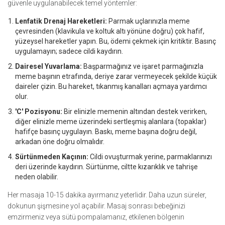
güvenle uygulanabilecek temel yöntemler:
Lenfatik Drenaj Hareketleri:
Parmak uçlarınızla meme
çevresinden (klavikula ve koltuk altı yönüne doğru) çok hafif,
yüzeysel hareketler yapın. Bu, ödemi çekmek için kritiktir. Basınç
uygulamayın; sadece cildi kaydırın.
Dairesel Yuvarlama:
Başparmağınız ve işaret parmağınızla
meme başının etrafında, deriye zarar vermeyecek şekilde küçük
daireler çizin. Bu hareket, tıkanmış kanalları açmaya yardımcı
olur.
'C' Pozisyonu:
Bir elinizle memenin altından destek verirken,
diğer elinizle meme üzerindeki sertleşmiş alanlara (topaklar)
hafifçe basınç uygulayın. Baskı, meme başına doğru değil,
arkadan öne doğru olmalıdır.
Sürtünmeden Kaçının:
Cildi ovuşturmak yerine, parmaklarınızı
deri üzerinde kaydırın. Sürtünme, ciltte kızarıklık ve tahrişe
neden olabilir.
Her masaja 10-15 dakika ayırmanız yeterlidir. Daha uzun süreler,
dokunun şişmesine yol açabilir. Masaj sonrası bebeğinizi
emzirmeniz veya sütü pompalamanız, etkilenen bölgenin