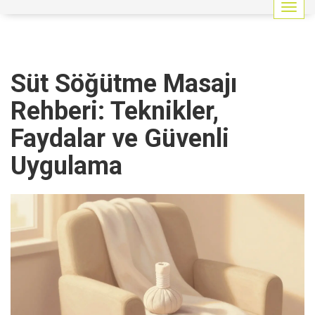
G
e
z
i
n
Süt Söğütme Masajı
m
e
Rehberi: Teknikler,
y
i
Faydalar ve Güvenli
a
ç
Uygulama
/
k
a
p
a
t