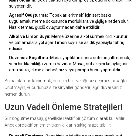
Aşırı Sıcaklık:
Çok sıcak su veya kompresler, ödemi artırabilir. Ilık
su yeterlidir.
Agresif Ovuşturma:
'Topakları eritmek' için sert baskı
uygulamak, meme dokusunda morluklara ve şişliğe neden olur.
Nazik temas, güçlü ovuşturmadan daha etkilidir.
Alkol ve Limon Suyu:
Meme üzerine alkol sürmek cildi kurutur
ve çatlamalara yol açar. Limon suyu ise asidik yapısıyla tahriş
edicidir.
Düzensiz Boşaltma:
Masaj yaptıktan sonra sütü boşaltmamak,
yeni bir tıkanıklığa zemin hazırlar. Masaj, süt akışını kolaylaştırır
ama sütü çekmez; bebeğiniz veya pompa bunu yapmalıdır.
Bu hatalardan kaçınmak, sürecin hızlı ve ağrısız geçmesini sağlar.
Unutmayın, vücudunuz size sinyaller gönderir; ağrı duyarsanız
hemen durun.
Uzun Vadeli Önleme Stratejileri
Süt söğütme masajı, genellikle reaktif bir çözüm olarak kullanılır.
Ancak proaktif önlemler, tıkanıklıkların sıklığını azaltabilir: