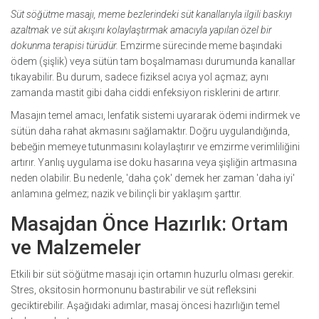
Süt söğütme masajı, meme bezlerindeki süt kanallarıyla ilgili baskıyı
azaltmak ve süt akışını kolaylaştırmak amacıyla yapılan özel bir
dokunma terapisi türüdür.
Emzirme sürecinde meme başındaki
ödem (şişlik) veya sütün tam boşalmaması durumunda kanallar
tıkayabilir. Bu durum, sadece fiziksel acıya yol açmaz; aynı
zamanda mastit gibi daha ciddi enfeksiyon risklerini de artırır.
Masajın temel amacı, lenfatik sistemi uyararak ödemi indirmek ve
sütün daha rahat akmasını sağlamaktır. Doğru uygulandığında,
bebeğin memeye tutunmasını kolaylaştırır ve emzirme verimliliğini
artırır. Yanlış uygulama ise doku hasarına veya şişliğin artmasına
neden olabilir. Bu nedenle, 'daha çok' demek her zaman 'daha iyi'
anlamına gelmez; nazik ve bilinçli bir yaklaşım şarttır.
Masajdan Önce Hazırlık: Ortam
ve Malzemeler
Etkili bir süt söğütme masajı için ortamın huzurlu olması gerekir.
Stres, oksitosin hormonunu bastırabilir ve süt refleksini
geciktirebilir. Aşağıdaki adımlar, masaj öncesi hazırlığın temel