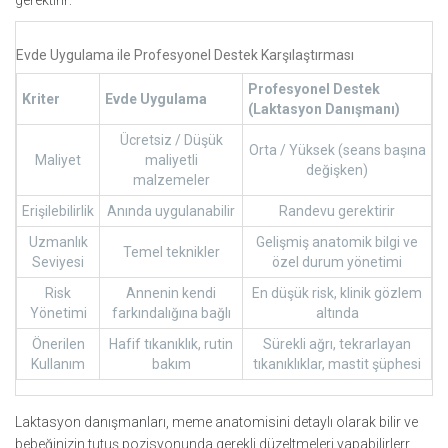
gerektirir:
Evde Uygulama ile Profesyonel Destek Karşılaştırması
Profesyonel Destek
Kriter
Evde Uygulama
(Laktasyon Danışmanı)
Ücretsiz / Düşük
Orta / Yüksek (seans başına
Maliyet
maliyetli
değişken)
malzemeler
Erişilebilirlik
Anında uygulanabilir
Randevu gerektirir
Uzmanlık
Gelişmiş anatomik bilgi ve
Temel teknikler
Seviyesi
özel durum yönetimi
Risk
Annenin kendi
En düşük risk, klinik gözlem
Yönetimi
farkındalığına bağlı
altında
Önerilen
Hafif tıkanıklık, rutin
Sürekli ağrı, tekrarlayan
Kullanım
bakım
tıkanıklıklar, mastit şüphesi
Laktasyon danışmanları, meme anatomisini detaylı olarak bilir ve
bebeğinizin tutuş pozisyonunda gerekli düzeltmeleri yapabilirlerr.