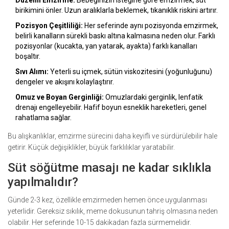
Düzenli Emzirme:
Bebeğinizin isteğine göre emzirmek, süt
birikimini önler. Uzun aralıklarla beklemek, tıkanıklık riskini artırır.
Pozisyon Çeşitliliği:
Her seferinde aynı pozisyonda emzirmek,
belirli kanalların sürekli baskı altına kalmasına neden olur. Farklı
pozisyonlar (kucakta, yan yatarak, ayakta) farklı kanalları
boşaltır.
Sıvı Alımı:
Yeterli su içmek, sütün viskozitesini (yoğunluğunu)
dengeler ve akışını kolaylaştırır.
Omuz ve Boyan Gerginliği:
Omuzlardaki gerginlik, lenfatik
drenajı engelleyebilir. Hafif boyun esneklik hareketleri, genel
rahatlama sağlar.
Bu alışkanlıklar, emzirme sürecini daha keyifli ve sürdürülebilir hale
getirir. Küçük değişiklikler, büyük farklılıklar yaratabilir.
Süt söğütme masajı ne kadar sıklıkla
yapılmalıdır?
Günde 2-3 kez, özellikle emzirmeden hemen önce uygulanması
yeterlidir. Gereksiz sıkılık, meme dokusunun tahriş olmasına neden
olabilir. Her seferinde 10-15 dakikadan fazla sürmemelidir.