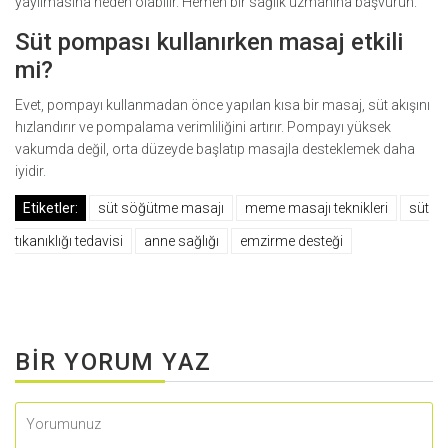
yayılmasına neden olabilir. Hemen bir sağlık uzmanına başvurun.
Süt pompası kullanırken masaj etkili
mi?
Evet, pompayı kullanmadan önce yapılan kısa bir masaj, süt akışını
hızlandırır ve pompalama verimliliğini artırır. Pompayı yüksek
vakumda değil, orta düzeyde başlatıp masajla desteklemek daha
iyidir.
Etiketler:
süt söğütme masajı
meme masajı teknikleri
süt
tıkanıklığı tedavisi
anne sağlığı
emzirme desteği
BIR YORUM YAZ