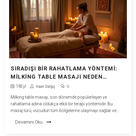
SIRADIŞI BIR RAHATLAMA YÖNTEMI:
MILKING TABLE MASAJI NEDEN
SIRADAKI TERAPINIZ OLMALI?
18
Eyl
Kaan Dalgıç
0
Milking table masajı, son dönemde popülerleşen ve
rahatlama adına oldukça etkili bir terapi yöntemidir. Bu
masaj türü, vücudun tüm bölgelerine ulaşmayı sağlar ve
stresi büyük ölçüde azaltır. İşte bu yenilikçi masajın faydaları
Devamını Oku
ve neden denemeniz gerektiği hakkında bilgilendirici bir yazı.