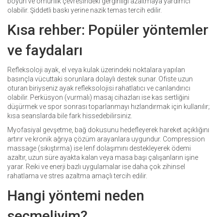
boyun ve omurilik çevresindeki gerginliği azaltmaya yardımcı
olabilir. Şiddetli baskı yerine nazik temas tercih edilir.
Kısa rehber: Popüler yöntemler
ve faydaları
Refleksoloji ayak, el veya kulak üzerindeki noktalara yapılan
basınçla vücuttaki sorunlara dolaylı destek sunar. Ofiste uzun
oturan biriyseniz ayak refleksolojisi rahatlatıcı ve canlandırıcı
olabilir. Perküsyon (vurmalı) masaj cihazları ise kas sertliğini
düşürmek ve spor sonrası toparlanmayı hızlandırmak için kullanılır;
kısa seanslarda bile fark hissedebilirsiniz.
Myofasiyal gevşetme, bağ dokusunu hedefleyerek hareket açıklığını
artırır ve kronik ağrıya çözüm arayanlara uygundur. Compression
massage (sıkıştırma) ise lenf dolaşımını destekleyerek ödemi
azaltır, uzun süre ayakta kalan veya masa başı çalışanların işine
yarar. Reiki ve enerji bazlı uygulamalar ise daha çok zihinsel
rahatlama ve stres azaltma amaçlı tercih edilir.
Hangi yöntemi neden
seçmeliyim?