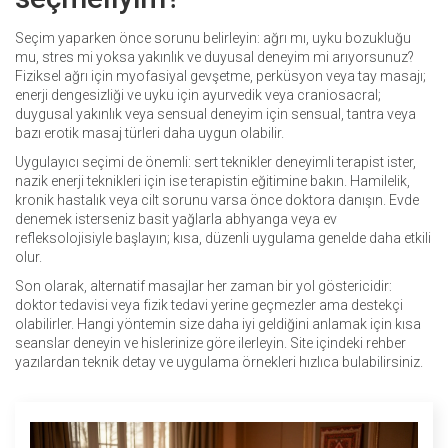
Seçim yaparken önce sorunu belirleyin: ağrı mı, uyku bozukluğu
mu, stres mi yoksa yakınlık ve duyusal deneyim mi arıyorsunuz?
Fiziksel ağrı için myofasiyal gevşetme, perküsyon veya tay masajı;
enerji dengesizliği ve uyku için ayurvedik veya craniosacral;
duygusal yakınlık veya sensual deneyim için sensual, tantra veya
bazı erotik masaj türleri daha uygun olabilir.
Uygulayıcı seçimi de önemli: sert teknikler deneyimli terapist ister,
nazik enerji teknikleri için ise terapistin eğitimine bakın. Hamilelik,
kronik hastalık veya cilt sorunu varsa önce doktora danışın. Evde
denemek isterseniz basit yağlarla abhyanga veya ev
refleksolojisiyle başlayın; kısa, düzenli uygulama genelde daha etkili
olur.
Son olarak, alternatif masajlar her zaman bir yol göstericidir:
doktor tedavisi veya fizik tedavi yerine geçmezler ama destekçi
olabilirler. Hangi yöntemin size daha iyi geldiğini anlamak için kısa
seanslar deneyin ve hislerinize göre ilerleyin. Site içindeki rehber
yazılardan teknik detay ve uygulama örnekleri hızlıca bulabilirsiniz.