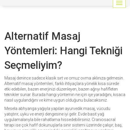
G
e
z
i
n
Alternatif Masaj
m
e
y
Yöntemleri: Hangi Tekniği
i
a
Seçmeliyim?
ç
/
k
Masaj denince sadece klasik sırt ve omuz ovma aklınıza gelmesin.
a
Alternatif masaj yöntemleri, farklı ihtiyaçlara yönelik kısa sürede
p
etki edebilen, bazen enerjinizi düzenleyen, bazen ağrıyı hafifleten
a
teknikler sunar. Burada hangi yöntemin ne için işe yaradığını, kısaca
t
nasıl uygulandığını ve kime uygun olduğunu bulacaksınız.
Mesela abhyanga yağıyla yapılan ayurvedik masaj, vücudu
yatıştırır, uyku ve enerji dengesine iyi gelir. Evde basit yağ
uygulamalarıyla bile rahatlama hissedebilirsiniz. Craniosacral
terapi ise çok hafif dokunuşlarla sinir sistemi üzerinde çalışır; baş,