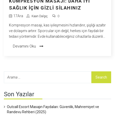
KOMPRESYON MASAJI: DAHA İYI
SAĞLIK İÇIN GIZLI SILAHINIZ
17
Ara
Kaan Dalgıç
0
Kompresyon masajı, kas iyileşmesini hızlandırır, şişliği azaltır
ve dolaşımı artırır. Sporcular için değil, herkes için faydalı bir
tedavi yöntemidir. Evde kullanabileceğiniz cihazlarla düzenli
uygulama, yaşam kalitenizi artırır.
Devamını Oku
Son Yazılar
Outcall Escort Masajın Faydaları: Güvenlik, Mahremiyet ve
Randevu Rehberi (2025)