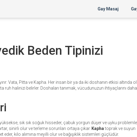
Gay Masaj
Gay
edik Beden Tipinizi
rır: Vata, Pitta ve Kapha. Her insan bir ya da iki doshanın etkisi altında ol
atta ruh halinizi belirler. Doshaları tanımak, vücudunuzun ihtiyaçlarını daha 
ri
ta yüksekse, sık sık soğuk hisseder, çabuk yorgun düşer ve uyku problemler
tar, sinirli olur ve terleme sorunları ortaya çıkar.
Kapha
toprak ve suyun
 eder, kilo alımına meyilli olur ve bağışıklık sistemleri güçlüdür.