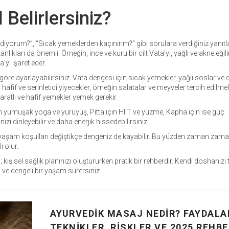
Belirlersiniz?
ediyorum?”, “Sıcak yemeklerden kaçınırım?” gibi sorulara verdiğiniz yanıtl
kanlıkları da önemli. Örneğin, ince ve kuru bir cilt Vata’yı, yağlı ve akne eğili
a’yı işaret eder.
öre ayarlayabilirsiniz. Vata dengesi için sıcak yemekler, yağlı soslar ve 
hafif ve serinletici yiyecekler, örneğin salatalar ve meyveler tercih edilmeli
ratlı ve hafif yemekler yemek gerekir.
 yumuşak yoga ve yürüyüş, Pitta için HIIT ve yüzme, Kapha için ise güç
zi dinleyebilir ve daha enerjik hissedebilirsiniz.
 yaşam koşulları değiştikçe dengeniz de kayabilir. Bu yüzden zaman zama
ı olur.
işisel sağlık planınızı oluştururken pratik bir rehberdir. Kendi doshanızı t
 ve dengeli bir yaşam sürersiniz.
AYURVEDIK MASAJ NEDIR? FAYDALAR
TEKNIKLER, RISKLER VE 2025 REHBE