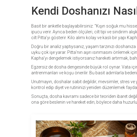
Kendi Doshanızı Nasıl 
Basit bir anketle başlayabilirsiniz: “Kışın soğuk mu hiss
ipucu verir. Ayrıca beden ölçüleri, cilt tipi ve sindirim alış
cilt Pitta’yı gösterir. Kilo alımı kolay ve kaslı bir yapı Kaph
Doğru bir analiz yaptıysanız, yaşam tarzınızı doshanıza g
uyku çok işe yarar. Pitta’nın aşırı ısınmasını önlemek için 
Kapha’yı dengelemek istiyorsanız hareketi artırmak, baha
Egzersiz de dosha dengesinde büyük rol oynar. Vata için
antrenmanları ve koşu önerilir. Bu basit adımlarla bedenini
Unutmayın, doshalar sabit değildir; mevsimler, stres ve
kontrol edip diyet ve rutininizi yeniden düzenlemek faydal
Sonuçta, dosha kavramı sadece bir teoriden ibaret değil; k
ona göre beslenin ve hareket edin; böylece daha huzurlu