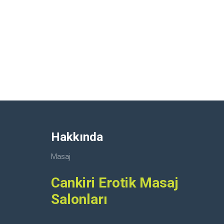
Hakkında
Masaj
Cankiri Erotik Masaj
Salonları