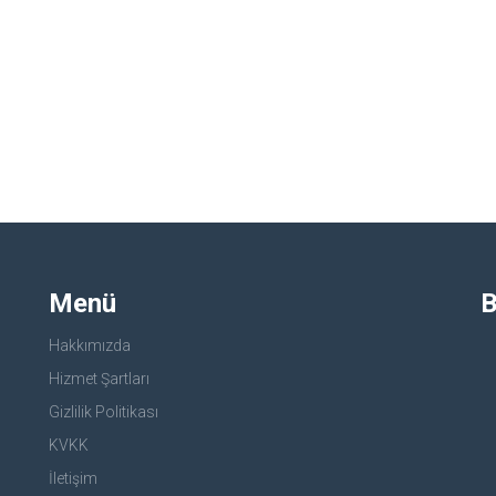
Menü
B
Hakkımızda
Hizmet Şartları
Gizlilik Politikası
KVKK
İletişim