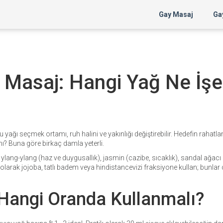
Gay Masaj
Gay
e Masaj: Hangi Yağ Ne İşe
yağı seçmek ortamı, ruh halini ve yakınlığı değiştirebilir. Hedefin rahatl
? Buna göre birkaç damla yeterli.
 ylang-ylang (haz ve duygusallık), jasmin (cazibe, sıcaklık), sandal ağacı
 olarak jojoba, tatlı badem veya hindistancevizi fraksiyone kullan; bunlar c
 Hangi Oranda Kullanmalı?