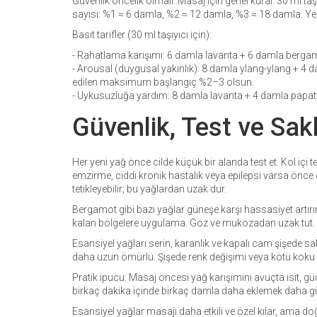
Güvenlik öncelik olmalı. Masaj için genel kural: 30 ml ta
sayısı: %1 ≈ 6 damla, %2 ≈ 12 damla, %3 ≈ 18 damla. Yeni
Basit tarifler (30 ml taşıyıcı için):
- Rahatlama karışımı: 6 damla lavanta + 6 damla berga
- Arousal (duygusal yakınlık): 8 damla ylang-ylang + 4 d
edilen maksimum başlangıç %2–3 olsun.
- Uykusuzluğa yardım: 8 damla lavanta + 4 damla papat
Güvenlik, Test ve Sa
Her yeni yağ önce cilde küçük bir alanda test et. Kol içi 
emzirme, ciddi kronik hastalık veya epilepsi varsa önce do
tetikleyebilir; bu yağlardan uzak dur.
Bergamot gibi bazı yağlar güneşe karşı hassasiyet artırı
kalan bölgelere uygulama. Göz ve mukozadan uzak tut.
Esansiyel yağları serin, karanlık ve kapalı cam şişede s
daha uzun ömürlü. Şişede renk değişimi veya kötü koku 
Pratik ipucu: Masaj öncesi yağ karışımını avuçta ısıt, g
birkaç dakika içinde birkaç damla daha eklemek daha gü
Esansiyel yağlar masajı daha etkili ve özel kılar, ama d