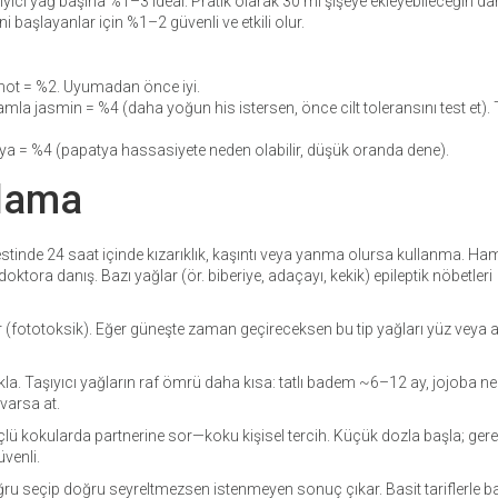
şıyıcı yağ başına %1–3 ideal. Pratik olarak 30 ml şişeye ekleyebileceğin d
 başlayanlar için %1–2 güvenli ve etkili olur.
mot = %2. Uyumadan önce iyi.
amla jasmin = %4 (daha yoğun his istersen, önce cilt toleransını test et).
ya = %4 (papatya hassasiyete neden olabilir, düşük oranda dene).
klama
testinde 24 saat içinde kızarıklık, kaşıntı veya yanma olursa kullanma. Hami
ktora danış. Bazı yağlar (ör. biberiye, adaçayı, kekik) epileptik nöbetleri
r (fototoksik). Eğer güneşte zaman geçireceksen bu tip yağları yüz veya 
akla. Taşıyıcı yağların raf ömrü daha kısa: tatlı badem ~6–12 ay, jojoba n
varsa at.
üçlü kokularda partnerine sor—koku kişisel tercih. Küçük dozla başla; gere
venli.
oğru seçip doğru seyreltmezsen istenmeyen sonuç çıkar. Basit tariflerle ba