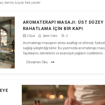
kaç damla, büyük fark yaratır.
AROMATERAPI MASAJI: ÜST DÜZEY
RAHATLAMA IÇIN BIR KAPI
20
Şub
Selim Yıldız
0
Aromaterapi masajının stresi azalttığı ve zihinsel, fiziksel
sağlığı iyileştirdiği bilinir. Bu yazımızda aromaterapi masa
faydalarını, tekniklerini ve esansiyel yağların özelliklerini
keşfedeceğiz. Üst düzey bir rahatlama deneyimi için İzmi
Devamını Oku
neden bu masajın tercih edilmesi gerektiğini
detaylandıracağız. Aromaterapi masajının arkasındaki
bilimden, evde uygulama ipuçlarına kadar her şey bu yaz
EYE