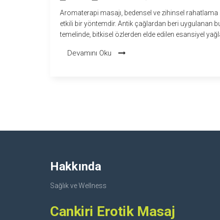
Aromaterapi masajı, bedensel ve zihinsel rahatlama
etkili bir yöntemdir. Antik çağlardan beri uygulanan b
temelinde, bitkisel özlerden elde edilen esansiyel yağl
kullanımı yatar. Bu yazıda, aromaterapi masajının fay
Devamını Oku
uygulanışı ve dikkat edilmesi gerekenler hakkında bilg
verilecek. Ayrıca, evde aromaterapi masajı yapmanı
noktalarına ve en popüler esansiyel yağlara değinilec
Hakkında
Sağlık ve Wellness
Cankiri Erotik Masaj