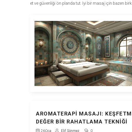
et ve güvenliği ön planda tut. İyi bir masaj için bazen bir
AROMATERAPI MASAJI: KEŞFETM
DEĞER BIR RAHATLAMA TEKNIĞI
26
Oca
Elif Sönmez
0