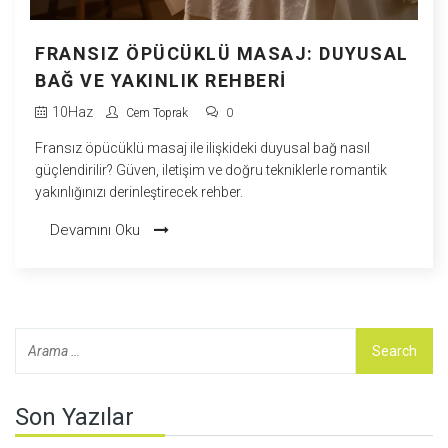
FRANSIZ ÖPÜCÜKLÜ MASAJ: DUYUSAL
BAĞ VE YAKINLIK REHBERI
10
Haz
Cem Toprak
0
Fransız öpücüklü masaj ile ilişkideki duyusal bağ nasıl
güçlendirilir? Güven, iletişim ve doğru tekniklerle romantik
yakınlığınızı derinleştirecek rehber.
Devamını Oku
Son Yazılar