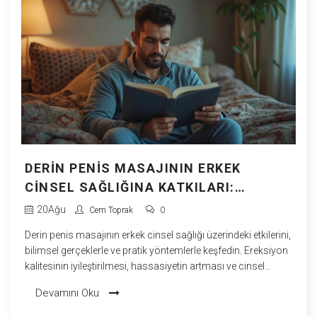
DERIN PENIS MASAJININ ERKEK
CINSEL SAĞLIĞINA KATKILARI:
BILIMSEL BILGILER VE PRATIK
20
Ağu
Cem Toprak
0
YÖNTEMLER
Derin penis masajının erkek cinsel sağlığı üzerindeki etkilerini,
bilimsel gerçeklerle ve pratik yöntemlerle keşfedin. Ereksiyon
kalitesinin iyileştirilmesi, hassasiyetin artması ve cinsel
performans üzerindeki olumlu sonuçları hakkında en güncel
Devamını Oku
rehber.