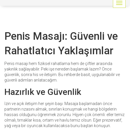
G
e
z
i
n
Penis Masajı: Güvenli ve
m
e
y
Rahatlatıcı Yaklaşımlar
i
a
ç
Penis masajı hem fiziksel rahatlama hem de çiftler arasında
/
yakınlık sağlayabilir. Peki işe nereden başlamak lazım? Önce
k
güvenlik, sonra his ve iletişim. Bu rehberde basit, uygulanabilir ve
a
güvenli adımları anlatacağım.
p
Hazırlık ve Güvenlik
a
t
İzin ve açık iletişim her şeyin başı. Masaja başlamadan önce
partnerin rızasını almak, sınırları konuşmak ve hangi bölgelerin
hassas olduğunu öğrenmek zorunlu. Hijyen çok önemli: eller temiz
olmalı, tırnaklar kısa, ortam ve havlu temiz olsun. Eğer prezervatif,
yağ veya bir oyuncak kullanılacaksa bunu baştan konuşun.