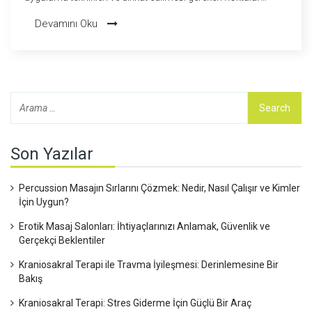
hakkında kapsamlı bilgi veriyoruz. Hem fiziksel rahatlama
Devamını Oku
hem de zihinsel arınma sağlayan bu teknik, partnerle
yapılabilecek keyifli bir aktivite olabilir. İlgili ipuçları ve pratik
önerilerle dolu bu rehber, konuyu en anlaşılır şekilde ele alıyor.
Son Yazılar
Percussion Masajın Sırlarını Çözmek: Nedir, Nasıl Çalışır ve Kimler
İçin Uygun?
Erotik Masaj Salonları: İhtiyaçlarınızı Anlamak, Güvenlik ve
Gerçekçi Beklentiler
Kraniosakral Terapi ile Travma İyileşmesi: Derinlemesine Bir
Bakış
Kraniosakral Terapi: Stres Giderme İçin Güçlü Bir Araç