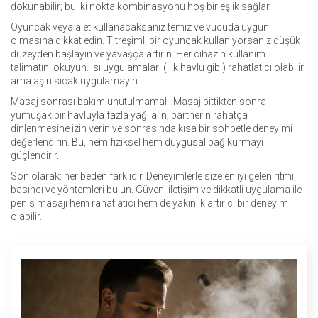
dokunabilir; bu iki nokta kombinasyonu hoş bir eşlik sağlar.
Oyuncak veya alet kullanacaksanız temiz ve vücuda uygun
olmasına dikkat edin. Titreşimli bir oyuncak kullanıyorsanız düşük
düzeyden başlayın ve yavaşça artırın. Her cihazın kullanım
talimatını okuyun. Isı uygulamaları (ılık havlu gibi) rahatlatıcı olabilir
ama aşırı sıcak uygulamayın.
Masaj sonrası bakım unutulmamalı. Masaj bittikten sonra
yumuşak bir havluyla fazla yağı alın, partnerin rahatça
dinlenmesine izin verin ve sonrasında kısa bir sohbetle deneyimi
değerlendirin. Bu, hem fiziksel hem duygusal bağ kurmayı
güçlendirir.
Son olarak: her beden farklıdır. Deneyimlerle size en iyi gelen ritmi,
basıncı ve yöntemleri bulun. Güven, iletişim ve dikkatli uygulama ile
penis masajı hem rahatlatıcı hem de yakınlık artırıcı bir deneyim
olabilir.