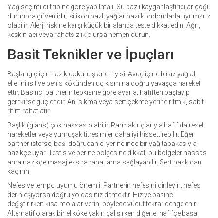
Yağ seçimi cilt tipine göre yapılmalı. Su bazlı kayganlaştırıcılar çoğu
durumda güvenlidir; silikon bazlı yağlar bazı kondomlarla uyumsuz
olabilir. Alerji riskine karşı küçük bir alanda teste dikkat edin. Ağrı,
keskin acı veya rahatsızlık olursa hemen durun.
Basit Teknikler ve İpuçları
Başlangıç için nazik dokunuşlar en iyisi. Avuç içine biraz yağ al,
ellerini ısıt ve penis kökünden uç kısmına doğru yavaşça hareket
ettir. Basıncı partnerin tepkisine göre ayarla; hafiften başlayıp
gerekirse güçlendir. Ani sıkma veya sert çekme yerine ritmik, sabit
ritim rahatlatır.
Başlık (glans) çok hassas olabilir. Parmak uçlarıyla hafif dairesel
hareketler veya yumuşak titreşimler daha iyi hissettirebilir. Eğer
partner isterse, başı doğrudan el yerine ince bir yağ tabakasıyla
nazikçe uyar. Testis ve perine bölgesine dikkat; bu bölgeler hassas
ama nazikçe masaj ekstra rahatlama sağlayabilir. Sert baskıdan
kaçının.
Nefes ve tempo uyumu önemli. Partnerin nefesini dinleyin; nefes
derinleşiyorsa doğru yoldasınız demektir. Hız ve basıncı
değiştirirken kısa molalar verin, böylece vücut tekrar dengelenir.
Alternatif olarak bir el köke yakın çalışırken diğer el hafifçe başa