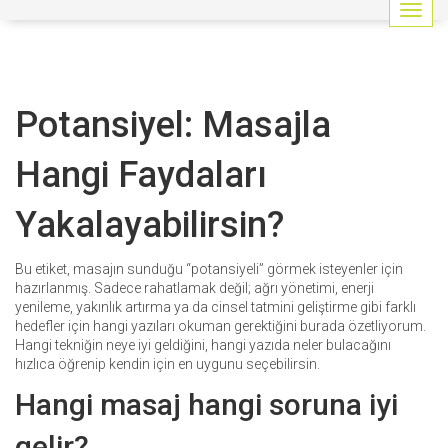
G
e
z
i
n
Potansiyel: Masajla
m
e
y
Hangi Faydaları
i
a
Yakalayabilirsin?
ç
/
k
Bu etiket, masajın sunduğu “potansiyeli” görmek isteyenler için
a
hazırlanmış. Sadece rahatlamak değil; ağrı yönetimi, enerji
p
yenileme, yakınlık artırma ya da cinsel tatmini geliştirme gibi farklı
a
hedefler için hangi yazıları okuman gerektiğini burada özetliyorum.
t
Hangi tekniğin neye iyi geldiğini, hangi yazıda neler bulacağını
hızlıca öğrenip kendin için en uygunu seçebilirsin.
Hangi masaj hangi soruna iyi
gelir?