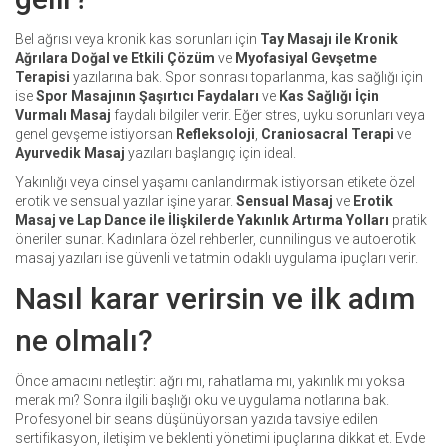
Bel ağrısı veya kronik kas sorunları için
Tay Masajı ile Kronik
Ağrılara Doğal ve Etkili Çözüm
ve
Myofasiyal Gevşetme
Terapisi
yazılarına bak. Spor sonrası toparlanma, kas sağlığı için
ise
Spor Masajının Şaşırtıcı Faydaları
ve
Kas Sağlığı İçin
Vurmalı Masaj
faydalı bilgiler verir. Eğer stres, uyku sorunları veya
genel gevşeme istiyorsan
Refleksoloji
,
Craniosacral Terapi
ve
Ayurvedik Masaj
yazıları başlangıç için ideal.
Yakınlığı veya cinsel yaşamı canlandırmak istiyorsan etikete özel
erotik ve sensual yazılar işine yarar.
Sensual Masaj
ve
Erotik
Masaj ve Lap Dance ile İlişkilerde Yakınlık Artırma Yolları
pratik
öneriler sunar. Kadınlara özel rehberler, cunnilingus ve autoerotik
masaj yazıları ise güvenli ve tatmin odaklı uygulama ipuçları verir.
Nasıl karar verirsin ve ilk adım
ne olmalı?
Önce amacını netleştir: ağrı mı, rahatlama mı, yakınlık mı yoksa
merak mı? Sonra ilgili başlığı oku ve uygulama notlarına bak.
Profesyonel bir seans düşünüyorsan yazıda tavsiye edilen
sertifikasyon, iletişim ve beklenti yönetimi ipuçlarına dikkat et. Evde