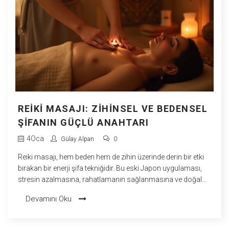
REIKI MASAJI: ZIHINSEL VE BEDENSEL
ŞIFANIN GÜÇLÜ ANAHTARI
4
Oca
Gülay Alpan
0
Reiki masajı, hem beden hem de zihin üzerinde derin bir etki
bırakan bir enerji şifa tekniğidir. Bu eski Japon uygulaması,
stresin azalmasına, rahatlamanın sağlanmasına ve doğal
iyileşme sürecinin hızlanmasına yardımcı olur. Reiki masajı,
Devamını Oku
kişilerin enerji blokajlarını çözmelerine ve ruhsal dengeyi
yakalamalarına olanak tanır. Bu yazıda, Reiki masajının ne
olduğunu, nasıl yapıldığını ve faydalarını inceleyeceğiz.