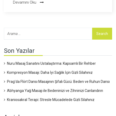
Devamını Oku
keşfedelim. Müthiş bir haberim var, bu masaj kilo verme
sürecinize yardımcı olabilir! Ancak unutmayın, Reiki tek
başına bir kilo verme yöntemi değil, sağlıklı beslenme ve
düzenli egzersizle birlikte etkili bir destekleyici olabilir. Şimdi,
enerjimizi toplayalım ve kilo verme sürecimizde yeni bir sayfa
açalım!
Son Yazılar
Nuru Masaj Sanatını Ustalaştırma: Kapsamlı Bir Rehber
Kompresyon Masajı: Daha İyi Sağlık İçin Gizli Silahınız
Prag'da Flört Dansı Masajının Şifalı Gücü: Beden ve Ruhun Dansı
Abhyanga Yağ Masajı ile Bedeninizi ve Zihninizi Canlandırın
Kraniosakral Terapi: Stresle Mücadelede Gizli Silahınız