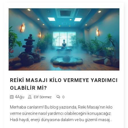
REIKI MASAJI KILO VERMEYE YARDIMCI
OLABILIR MI?
4
Ağu
Elif Sönmez
0
Merhaba canlarım! Bu blog yazısında, Reiki Masajı'nın kilo
verme sürecine nasıl yardımcı olabileceğini konuşacağız.
Hadi haydi, enerji dünyasına dalalım ve bu gizemli masaj
tekniğinin kilo verme maceramızı nasıl hızlandırabileceğini