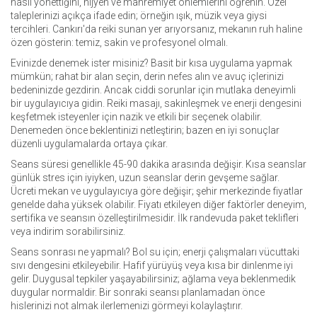
nasıl yönettiğini, hijyen ve mahremiyet önlemlerini öğrenin. Özel
taleplerinizi açıkça ifade edin; örneğin ışık, müzik veya giysi
tercihleri. Cankırı'da reiki sunan yer arıyorsanız, mekanın ruh haline
özen gösterin: temiz, sakin ve profesyonel olmalı.
Evinizde denemek ister misiniz? Basit bir kısa uygulama yapmak
mümkün; rahat bir alan seçin, derin nefes alın ve avuç içlerinizi
bedeninizde gezdirin. Ancak ciddi sorunlar için mutlaka deneyimli
bir uygulayıcıya gidin. Reiki masajı, sakinleşmek ve enerji dengesini
keşfetmek isteyenler için nazik ve etkili bir seçenek olabilir.
Denemeden önce beklentinizi netleştirin; bazen en iyi sonuçlar
düzenli uygulamalarda ortaya çıkar.
Seans süresi genellikle 45-90 dakika arasında değişir. Kısa seanslar
günlük stres için iyiyken, uzun seanslar derin gevşeme sağlar.
Ücreti mekan ve uygulayıcıya göre değişir; şehir merkezinde fiyatlar
genelde daha yüksek olabilir. Fiyatı etkileyen diğer faktörler deneyim,
sertifika ve seansın özelleştirilmesidir. İlk randevuda paket teklifleri
veya indirim sorabilirsiniz.
Seans sonrası ne yapmalı? Bol su için; enerji çalışmaları vücuttaki
sıvı dengesini etkileyebilir. Hafif yürüyüş veya kısa bir dinlenme iyi
gelir. Duygusal tepkiler yaşayabilirsiniz; ağlama veya beklenmedik
duygular normaldir. Bir sonraki seansı planlamadan önce
hislerinizi not almak ilerlemenizi görmeyi kolaylaştırır.