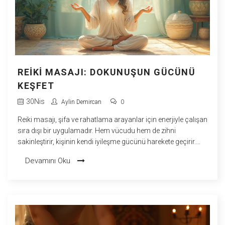
REIKI MASAJI: DOKUNUŞUN GÜCÜNÜ
KEŞFET
30
Nis
Aylin Demircan
0
Reiki masajı, şifa ve rahatlama arayanlar için enerjiyle çalışan
sıra dışı bir uygulamadır. Hem vücudu hem de zihni
sakinleştirir, kişinin kendi iyileşme gücünü harekete geçirir.
Enerji akışını dengeleyerek huzuru ve içsel dengeyi destekler.
Devamını Oku
Basit ama etkili teknikler, herkesin yaşam kalitesini
artırmasına katkı sağlar. Reiki'nin bilinmeyen yönlerini ve
doğru uygulanışını bu yazıda bulacaksınız.