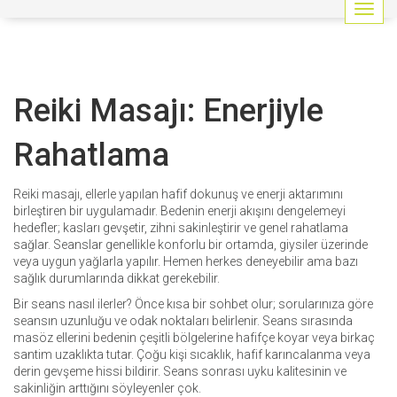
G
e
z
i
n
Reiki Masajı: Enerjiyle
m
e
y
Rahatlama
i
a
ç
Reiki masajı, ellerle yapılan hafif dokunuş ve enerji aktarımını
/
birleştiren bir uygulamadır. Bedenin enerji akışını dengelemeyi
k
hedefler; kasları gevşetir, zihni sakinleştirir ve genel rahatlama
a
sağlar. Seanslar genellikle konforlu bir ortamda, giysiler üzerinde
p
veya uygun yağlarla yapılır. Hemen herkes deneyebilir ama bazı
a
sağlık durumlarında dikkat gerekebilir.
t
Bir seans nasıl ilerler? Önce kısa bir sohbet olur; sorularınıza göre
seansın uzunluğu ve odak noktaları belirlenir. Seans sırasında
masöz ellerini bedenin çeşitli bölgelerine hafifçe koyar veya birkaç
santim uzaklıkta tutar. Çoğu kişi sıcaklık, hafif karıncalanma veya
derin gevşeme hissi bildirir. Seans sonrası uyku kalitesinin ve
sakinliğin arttığını söyleyenler çok.