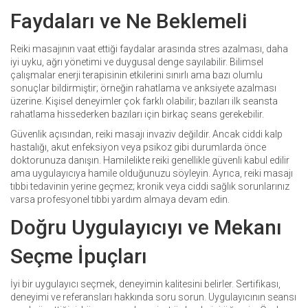
Faydaları ve Ne Beklemeli
Reiki masajının vaat ettiği faydalar arasında stres azalması, daha
iyi uyku, ağrı yönetimi ve duygusal denge sayılabilir. Bilimsel
çalışmalar enerji terapisinin etkilerini sınırlı ama bazı olumlu
sonuçlar bildirmiştir; örneğin rahatlama ve anksiyete azalması
üzerine. Kişisel deneyimler çok farklı olabilir; bazıları ilk seansta
rahatlama hissederken bazıları için birkaç seans gerekebilir.
Güvenlik açısından, reiki masajı invaziv değildir. Ancak ciddi kalp
hastalığı, akut enfeksiyon veya psikoz gibi durumlarda önce
doktorunuza danışın. Hamilelikte reiki genellikle güvenli kabul edilir
ama uygulayıcıya hamile olduğunuzu söyleyin. Ayrıca, reiki masajı
tıbbi tedavinin yerine geçmez; kronik veya ciddi sağlık sorunlarınız
varsa profesyonel tıbbi yardım almaya devam edin.
Doğru Uygulayıcıyı ve Mekanı
Seçme İpuçları
İyi bir uygulayıcı seçmek, deneyimin kalitesini belirler. Sertifikası,
deneyimi ve referansları hakkında soru sorun. Uygulayıcının seansı