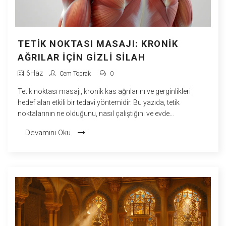
TETIK NOKTASI MASAJI: KRONIK
AĞRILAR İÇIN GIZLI SILAH
6
Haz
Cem Toprak
0
Tetik noktası masajı, kronik kas ağrılarını ve gerginlikleri
hedef alan etkili bir tedavi yöntemidir. Bu yazıda, tetik
noktalarının ne olduğunu, nasıl çalıştığını ve evde
uygulayabileceğiniz pratik teknikleri öğrenin.
Devamını Oku