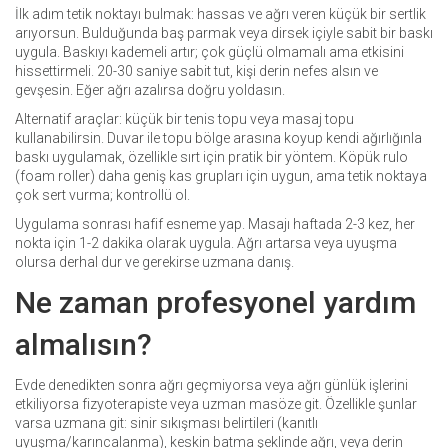
İlk adım tetik noktayı bulmak: hassas ve ağrı veren küçük bir sertlik
arıyorsun. Bulduğunda baş parmak veya dirsek içiyle sabit bir baskı
uygula. Baskıyı kademeli artır; çok güçlü olmamalı ama etkisini
hissettirmeli. 20-30 saniye sabit tut, kişi derin nefes alsın ve
gevşesin. Eğer ağrı azalırsa doğru yoldasın.
Alternatif araçlar: küçük bir tenis topu veya masaj topu
kullanabilirsin. Duvar ile topu bölge arasına koyup kendi ağırlığınla
baskı uygulamak, özellikle sırt için pratik bir yöntem. Köpük rulo
(foam roller) daha geniş kas grupları için uygun, ama tetik noktaya
çok sert vurma; kontrollü ol.
Uygulama sonrası hafif esneme yap. Masajı haftada 2-3 kez, her
nokta için 1-2 dakika olarak uygula. Ağrı artarsa veya uyuşma
olursa derhal dur ve gerekirse uzmana danış.
Ne zaman profesyonel yardım
almalısın?
Evde denedikten sonra ağrı geçmiyorsa veya ağrı günlük işlerini
etkiliyorsa fizyoterapiste veya uzman masöze git. Özellikle şunlar
varsa uzmana git: sinir sıkışması belirtileri (kanıtlı
uyuşma/karıncalanma), keskin batma şeklinde ağrı, veya derin