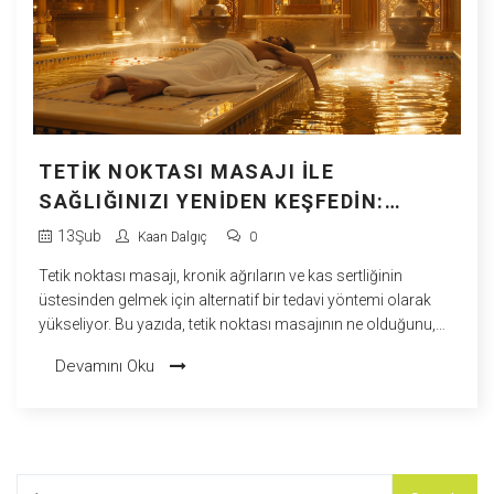
TETIK NOKTASI MASAJI ILE
SAĞLIĞINIZI YENIDEN KEŞFEDIN:
ALTERNATIF TEDAVILERDE YENI ÇIĞIR
13
Şub
Kaan Dalgıç
0
Tetik noktası masajı, kronik ağrıların ve kas sertliğinin
üstesinden gelmek için alternatif bir tedavi yöntemi olarak
yükseliyor. Bu yazıda, tetik noktası masajının ne olduğunu,
nasıl yapıldığını ve sağlığa olan faydalarını detaylı bir şekilde
Devamını Oku
ele aldık. Aynı zamanda, bu masaj tekniğini günlük
yaşantınıza nasıl dahil edebileceğinize dair pratik bilgiler
sunduk.