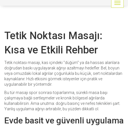
G
e
z
i
n
Tetik Noktası Masajı:
m
e
y
Kısa ve Etkili Rehber
i
a
ç
Tetik noktası masajı, kas içindeki "düğüm" ya da hassas alanlara
/
doğrudan baskı uygulayarak ağrıyı azaltmayı hedefler. Bel, boyun
k
veya omuzdaki lokal ağrılar çoğunlukla bu küçük, sert noktalardan
a
kaynaklanır. Hızlı etkisini görmek isteyenler için pratik ve
p
uygulanabilir bir yöntemdir.
a
Bu tür masajı spor sonrası toparlanma, sürekli masa başı
t
çalışmaya bağlı sertleşmeler ve kronik bölgesel ağrılarda
kullanabilirsin. Ama unutma: doğru basınç ve nefes teknikleri şart.
Yanlış uygulama ağrıyı artırabilir, bu yüzden dikkatli ol.
Evde basit ve güvenli uygulama