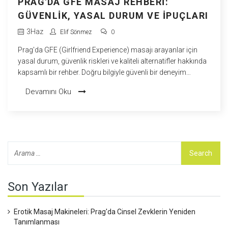
PRAG'DA GFE MASAJ REHBERI:
GÜVENLIK, YASAL DURUM VE İPUÇLARI
3
Haz
Elif Sönmez
0
Prag'da GFE (Girlfriend Experience) masajı arayanlar için
yasal durum, güvenlik riskleri ve kaliteli alternatifler hakkında
kapsamlı bir rehber. Doğru bilgiyle güvenli bir deneyim
yaşayın.
Devamını Oku
Son Yazılar
Erotik Masaj Makineleri: Prag'da Cinsel Zevklerin Yeniden
Tanımlanması