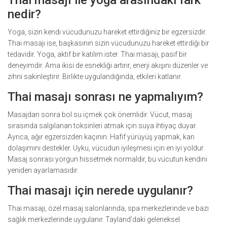
Thai masajı ile yoga arasındaki fark
nedir?
Yoga, sizin kendi vücudunuzu hareket ettirdiğiniz bir egzersizdir.
Thai masajı ise, başkasının sizin vücudunuzu hareket ettirdiği bir
tedavidir. Yoga, aktif bir katılım ister. Thai masajı, pasif bir
deneyimdir. Ama ikisi de esnekliği artırır, enerji akışını düzenler ve
zihni sakinleştirir. Birlikte uygulandığında, etkileri katlanır.
Thai masajı sonrası ne yapmalıyım?
Masajdan sonra bol su içmek çok önemlidir. Vücut, masaj
sırasında salgılanan toksinleri atmak için suya ihtiyaç duyar.
Ayrıca, ağır egzersizden kaçının. Hafif yürüyüş yapmak, kan
dolaşımını destekler. Uyku, vücudun iyileşmesi için en iyi yoldur.
Masaj sonrası yorgun hissetmek normaldir, bu vücutun kendini
yeniden ayarlamasıdır.
Thai masajı için nerede uygulanır?
Thai masajı, özel masaj salonlarında, spa merkezlerinde ve bazı
sağlık merkezlerinde uygulanır. Tayland’daki geleneksel