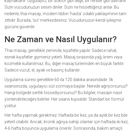
kaynaklanır. Uygulayıcı, bir doktor gibi değil, bir rehber gibi davranır.
Sizin vücudunuzun sesini dinler. Sizin ne hissettiğinizi anlar. Bu
nedenle, thai masajı, modern tıbbın ‘hasta’ odaklı yaklaşımının tam
zıttıdır. Burada, ‘siz’ merkezdesiniz. Vücudunuzun kendi iyileşme
gücüne güvenilir.
Ne Zaman ve Nasıl Uygulanır?
Thai masajı, genellikle zeminde, kıyafetle yapılır. Sadece rahat,
esnek kıyafetler giymeniz yeterli. Masaj sırasında yağ, krem veya
kozmetik kullanılmaz. Bu, diğer masaj türlerinden en büyük farktır.
Sadece vücut, el, ayak ve basınç kullanılır.
Uygulama süresi genellikle 60 ila 120 dakika arasındadır. İlk
seansınızda, uygulayıcı sizi sormaya başlar: Nerede ağrıyorsunuz?
Hangi bölgede sertlik hissediyorsunuz? Bu bilgiler, masajın nasıl
yönlendirileceğini belirler. Her seans kişiseldir. Standart bir formül
yoktur.
Her hafta yapmak gerekmez. Haftada bir kez, ya da aylık bir kez bile
yeterli olabilir. Ancak, kronik ağrıya sahip olanlar için haftada iki kez,
4-6 hafta boyunca uygulama önerilir. Sonrasında, bakım amaçlı