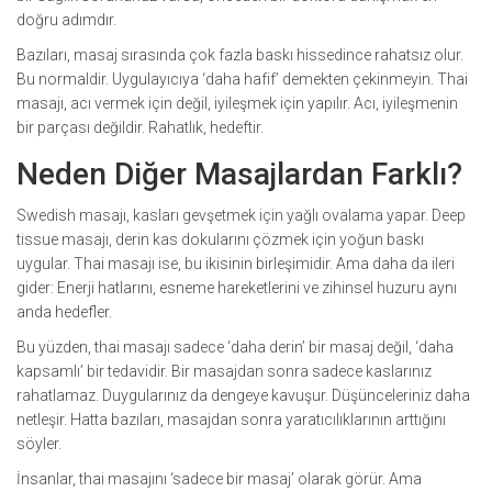
doğru adımdır.
Bazıları, masaj sırasında çok fazla baskı hissedince rahatsız olur.
Bu normaldir. Uygulayıcıya ‘daha hafif’ demekten çekinmeyin. Thai
masajı, acı vermek için değil, iyileşmek için yapılır. Acı, iyileşmenin
bir parçası değildir. Rahatlık, hedeftir.
Neden Diğer Masajlardan Farklı?
Swedish masajı, kasları gevşetmek için yağlı ovalama yapar. Deep
tissue masajı, derin kas dokularını çözmek için yoğun baskı
uygular. Thai masajı ise, bu ikisinin birleşimidir. Ama daha da ileri
gider: Enerji hatlarını, esneme hareketlerini ve zihinsel huzuru aynı
anda hedefler.
Bu yüzden, thai masajı sadece ‘daha derin’ bir masaj değil, ‘daha
kapsamlı’ bir tedavidir. Bir masajdan sonra sadece kaslarınız
rahatlamaz. Duygularınız da dengeye kavuşur. Düşünceleriniz daha
netleşir. Hatta bazıları, masajdan sonra yaratıcılıklarının arttığını
söyler.
İnsanlar, thai masajını ‘sadece bir masaj’ olarak görür. Ama