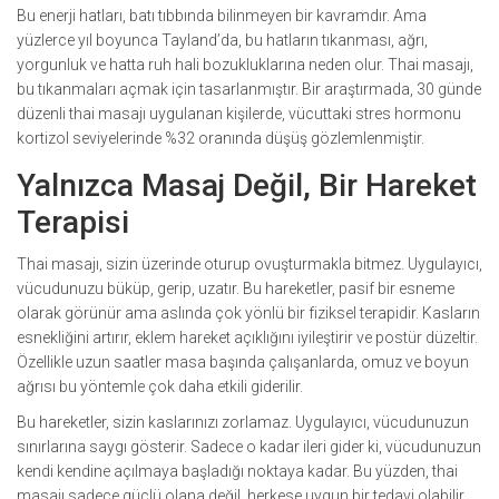
Bu enerji hatları, batı tıbbında bilinmeyen bir kavramdır. Ama
yüzlerce yıl boyunca Tayland’da, bu hatların tıkanması, ağrı,
yorgunluk ve hatta ruh hali bozukluklarına neden olur. Thai masajı,
bu tıkanmaları açmak için tasarlanmıştır. Bir araştırmada, 30 günde
düzenli thai masajı uygulanan kişilerde, vücuttaki stres hormonu
kortizol seviyelerinde %32 oranında düşüş gözlemlenmiştir.
Yalnızca Masaj Değil, Bir Hareket
Terapisi
Thai masajı, sizin üzerinde oturup ovuşturmakla bitmez. Uygulayıcı,
vücudunuzu büküp, gerip, uzatır. Bu hareketler, pasif bir esneme
olarak görünür ama aslında çok yönlü bir fiziksel terapidir. Kasların
esnekliğini artırır, eklem hareket açıklığını iyileştirir ve postür düzeltir.
Özellikle uzun saatler masa başında çalışanlarda, omuz ve boyun
ağrısı bu yöntemle çok daha etkili giderilir.
Bu hareketler, sizin kaslarınızı zorlamaz. Uygulayıcı, vücudunuzun
sınırlarına saygı gösterir. Sadece o kadar ileri gider ki, vücudunuzun
kendi kendine açılmaya başladığı noktaya kadar. Bu yüzden, thai
masajı sadece güçlü olana değil, herkese uygun bir tedavi olabilir.