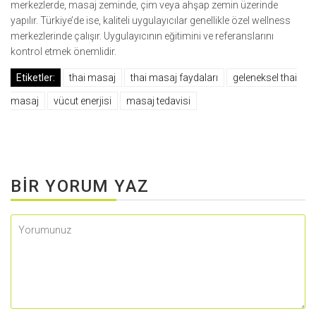
merkezlerde, masaj zeminde, çim veya ahşap zemin üzerinde
yapılır. Türkiye’de ise, kaliteli uygulayıcılar genellikle özel wellness
merkezlerinde çalışır. Uygulayıcının eğitimini ve referanslarını
kontrol etmek önemlidir.
Etiketler:
thai masaj
thai masaj faydaları
geleneksel thai
masaj
vücut enerjisi
masaj tedavisi
BIR YORUM YAZ