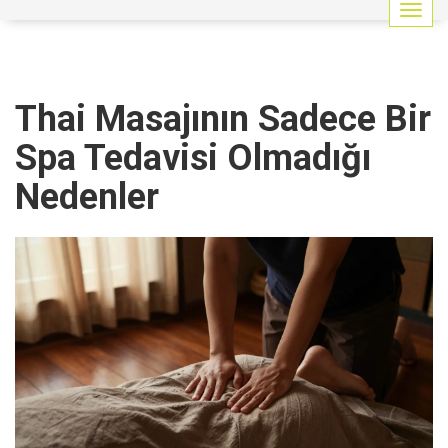
G
e
z
i
n
Thai Masajının Sadece Bir
m
e
Spa Tedavisi Olmadığı
y
i
Nedenler
a
ç
/
k
a
p
a
t