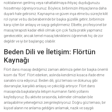
noktalarının gerilmiş veya rahatlatılmaya ihtiyaç duyduğunuzu
hissetmeyi öğreniyorsunuz. Böylece, birbirinizin ihtiyaçlarına daha
duyarlı hale gelirsiniz. Kaynaşma ve güven inşa etme bu süreçte kilit
rol oynar ve bu da beraberinde bir başka güzellik getirir; birbirinize
karşı içten bir anlayış ve saygı geliştirmeniz. Elbette, profesyonel bir
masaj terapisti kadar etkili olmak için çok fazla pratik yapmanız
gerekecektir, ancak temel masaj tekniklerini öğrenmek hiç de zor
değildir ve iyi bir başlangıç olabilir.
Beden Dili ve İletişim: Flörtün
Kaynağı
Flört dans masajı dediğimiz zaman aklımıza gelen bir başka önemli
kısım da 'flört'. Flört ederken, aslında kendimizi kısaca ifade etme
sanatını icra ediyoruz. Beden dili, göz teması ve dokunuş gibi
davranışlar, karşılıklı anlayış ve çekiciliği artırıyor. Flört dans
masajında başkalarıyla iletişim kurmanın farklı yollarını
keşfediyoruz. Bu aktivite sırasında, kelimeler olmadan bile
anlaşabilme yeteneğimizi zenginleştiriyoruz. Doğru göz teması, bir
kişisel alanın ne anlama geldiğini anlamak, nazik ve saygılı