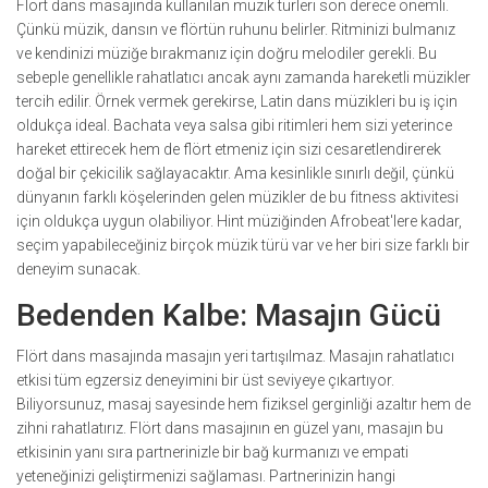
Flört dans masajında kullanılan müzik türleri son derece önemli.
Çünkü müzik, dansın ve flörtün ruhunu belirler. Ritminizi bulmanız
ve kendinizi müziğe bırakmanız için doğru melodiler gerekli. Bu
sebeple genellikle rahatlatıcı ancak aynı zamanda hareketli müzikler
tercih edilir. Örnek vermek gerekirse, Latin dans müzikleri bu iş için
oldukça ideal. Bachata veya salsa gibi ritimleri hem sizi yeterince
hareket ettirecek hem de flört etmeniz için sizi cesaretlendirerek
doğal bir çekicilik sağlayacaktır. Ama kesinlikle sınırlı değil, çünkü
dünyanın farklı köşelerinden gelen müzikler de bu fitness aktivitesi
için oldukça uygun olabiliyor. Hint müziğinden Afrobeat'lere kadar,
seçim yapabileceğiniz birçok müzik türü var ve her biri size farklı bir
deneyim sunacak.
Bedenden Kalbe: Masajın Gücü
Flört dans masajında masajın yeri tartışılmaz. Masajın rahatlatıcı
etkisi tüm egzersiz deneyimini bir üst seviyeye çıkartıyor.
Biliyorsunuz, masaj sayesinde hem fiziksel gerginliği azaltır hem de
zihni rahatlatırız. Flört dans masajının en güzel yanı, masajın bu
etkisinin yanı sıra partnerinizle bir bağ kurmanızı ve empati
yeteneğinizi geliştirmenizi sağlaması. Partnerinizin hangi