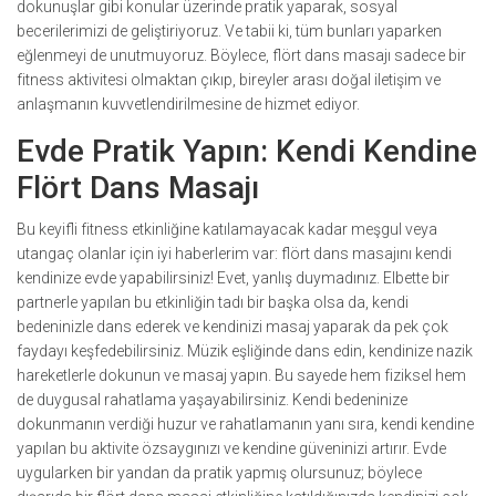
dokunuşlar gibi konular üzerinde pratik yaparak, sosyal
becerilerimizi de geliştiriyoruz. Ve tabii ki, tüm bunları yaparken
eğlenmeyi de unutmuyoruz. Böylece, flört dans masajı sadece bir
fitness aktivitesi olmaktan çıkıp, bireyler arası doğal iletişim ve
anlaşmanın kuvvetlendirilmesine de hizmet ediyor.
Evde Pratik Yapın: Kendi Kendine
Flört Dans Masajı
Bu keyifli fitness etkinliğine katılamayacak kadar meşgul veya
utangaç olanlar için iyi haberlerim var: flört dans masajını kendi
kendinize evde yapabilirsiniz! Evet, yanlış duymadınız. Elbette bir
partnerle yapılan bu etkinliğin tadı bir başka olsa da, kendi
bedeninizle dans ederek ve kendinizi masaj yaparak da pek çok
faydayı keşfedebilirsiniz. Müzik eşliğinde dans edin, kendinize nazik
hareketlerle dokunun ve masaj yapın. Bu sayede hem fiziksel hem
de duygusal rahatlama yaşayabilirsiniz. Kendi bedeninize
dokunmanın verdiği huzur ve rahatlamanın yanı sıra, kendi kendine
yapılan bu aktivite özsaygınızı ve kendine güveninizi artırır. Evde
uygularken bir yandan da pratik yapmış olursunuz; böylece