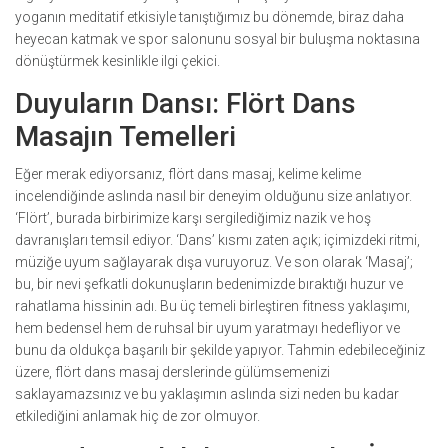
yoganın meditatif etkisiyle tanıştığımız bu dönemde, biraz daha
heyecan katmak ve spor salonunu sosyal bir buluşma noktasına
dönüştürmek kesinlikle ilgi çekici.
Duyuların Dansı: Flört Dans
Masajın Temelleri
Eğer merak ediyorsanız, flört dans masaj, kelime kelime
incelendiğinde aslında nasıl bir deneyim olduğunu size anlatıyor.
‘Flört’, burada birbirimize karşı sergilediğimiz nazik ve hoş
davranışları temsil ediyor. ‘Dans’ kısmı zaten açık; içimizdeki ritmi,
müziğe uyum sağlayarak dışa vuruyoruz. Ve son olarak ‘Masaj’;
bu, bir nevi şefkatli dokunuşların bedenimizde bıraktığı huzur ve
rahatlama hissinin adı. Bu üç temeli birleştiren fitness yaklaşımı,
hem bedensel hem de ruhsal bir uyum yaratmayı hedefliyor ve
bunu da oldukça başarılı bir şekilde yapıyor. Tahmin edebileceğiniz
üzere, flört dans masaj derslerinde gülümsemenizi
saklayamazsınız ve bu yaklaşımın aslında sizi neden bu kadar
etkilediğini anlamak hiç de zor olmuyor.