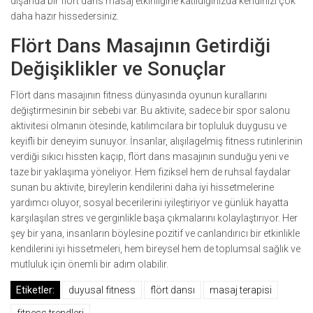
dışarıda bir flört dans masaj etkinliğine katıldığınızda kendinizi çok
daha hazır hissedersiniz.
Flört Dans Masajının Getirdiği
Değişiklikler ve Sonuçlar
Flört dans masajının fitness dünyasında oyunun kurallarını
değiştirmesinin bir sebebi var. Bu aktivite, sadece bir spor salonu
aktivitesi olmanın ötesinde, katılımcılara bir topluluk duygusu ve
keyifli bir deneyim sunuyor. İnsanlar, alışılagelmiş fitness rutinlerinin
verdiği sıkıcı hissten kaçıp, flört dans masajının sunduğu yeni ve
taze bir yaklaşıma yöneliyor. Hem fiziksel hem de ruhsal faydalar
sunan bu aktivite, bireylerin kendilerini daha iyi hissetmelerine
yardımcı oluyor, sosyal becerilerini iyileştiriyor ve günlük hayatta
karşılaşılan stres ve gerginlikle başa çıkmalarını kolaylaştırıyor. Her
şey bir yana, insanların böylesine pozitif ve canlandırıcı bir etkinlikle
kendilerini iyi hissetmeleri, hem bireysel hem de toplumsal sağlık ve
mutluluk için önemli bir adım olabilir.
Etiketler:
duyusal fitness
flört dansı
masaj terapisi