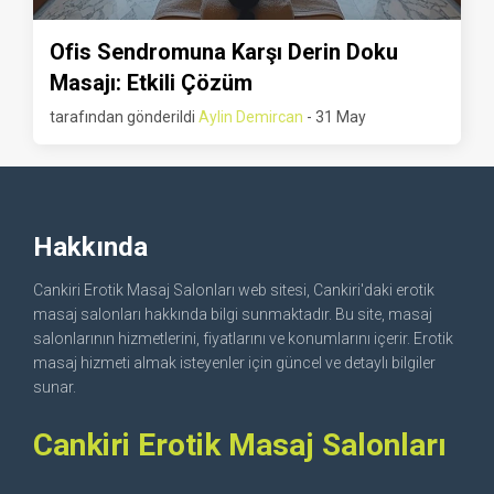
Ofis Sendromuna Karşı Derin Doku
Masajı: Etkili Çözüm
tarafından gönderildi
Aylin Demircan
- 31 May
Hakkında
Cankiri Erotik Masaj Salonları web sitesi, Cankiri'daki erotik
masaj salonları hakkında bilgi sunmaktadır. Bu site, masaj
salonlarının hizmetlerini, fiyatlarını ve konumlarını içerir. Erotik
masaj hizmeti almak isteyenler için güncel ve detaylı bilgiler
sunar.
Cankiri Erotik Masaj Salonları