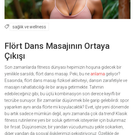
sağlık ve wellness
Flört Dans Masajının Ortaya
Çıkışı
Son zamanlarda fitness dünyası hepimizin hoşuna gidecek bir
yenilikle sarsıldı; flört dans masajı. Peki, bu ne
anlama
geliyor?
Esasında, flört dans masajı fiziksel aktiviteyi, dansın zarafetiyle ve
masajın rahatlatıcılığı ile bir araya getirmekte. Tahmin
edebileceğiniz gibi, bu üçlü kombinasyon son derece keyifli bir
tecrübe sunuyor. Bir zamanlar düşünmek bile garip gelebilirdi: spor
yaparken aynı anda flörte mi koyulacaktık? Evet, işte yeni dönemde
bu artık sadece mümkün değil, aynı zamanda çok da trend! Klasik
fitness rutinlerine yeni bir soluk getirmek isteyenler için bulunmaz
bir fırsat. Düşünsenize, bir yandan vücudumuzu şekle sokarken,
diğer yandan da sosyal ilişkilerimizi pekiştiriyoruz. Özellikle de