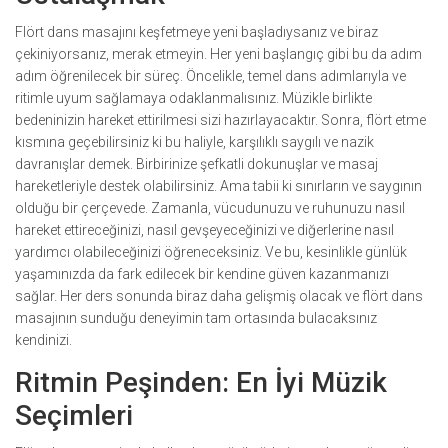
Flört dans masajını keşfetmeye yeni başladıysanız ve biraz
çekiniyorsanız, merak etmeyin. Her yeni başlangıç gibi bu da adım
adım öğrenilecek bir süreç. Öncelikle, temel dans adımlarıyla ve
ritimle uyum sağlamaya odaklanmalısınız. Müzikle birlikte
bedeninizin hareket ettirilmesi sizi hazırlayacaktır. Sonra, flört etme
kısmına geçebilirsiniz ki bu haliyle, karşılıklı saygılı ve nazik
davranışlar demek. Birbirinize şefkatli dokunuşlar ve masaj
hareketleriyle destek olabilirsiniz. Ama tabii ki sınırların ve saygının
olduğu bir çerçevede. Zamanla, vücudunuzu ve ruhunuzu nasıl
hareket ettireceğinizi, nasıl gevşeyeceğinizi ve diğerlerine nasıl
yardımcı olabileceğinizi öğreneceksiniz. Ve bu, kesinlikle günlük
yaşamınızda da fark edilecek bir kendine güven kazanmanızı
sağlar. Her ders sonunda biraz daha gelişmiş olacak ve flört dans
masajının sunduğu deneyimin tam ortasında bulacaksınız
kendinizi.
Ritmin Peşinden: En İyi Müzik
Seçimleri