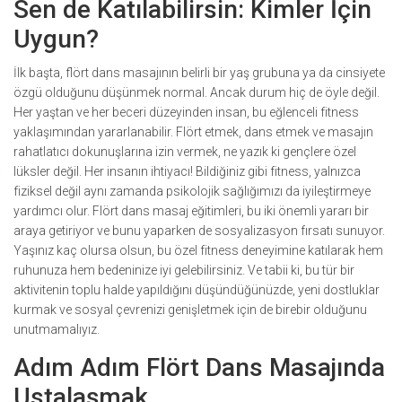
Sen de Katılabilirsin: Kimler İçin
Uygun?
İlk başta, flört dans masajının belirli bir yaş grubuna ya da cinsiyete
özgü olduğunu düşünmek normal. Ancak durum hiç de öyle değil.
Her yaştan ve her beceri düzeyinden insan, bu eğlenceli fitness
yaklaşımından yararlanabilir. Flört etmek, dans etmek ve masajın
rahatlatıcı dokunuşlarına izin vermek, ne yazık ki gençlere özel
lüksler değil. Her insanın ihtiyacı! Bildiğiniz gibi fitness, yalnızca
fiziksel değil aynı zamanda psikolojik sağlığımızı da iyileştirmeye
yardımcı olur. Flört dans masaj eğitimleri, bu iki önemli yararı bir
araya getiriyor ve bunu yaparken de sosyalizasyon fırsatı sunuyor.
Yaşınız kaç olursa olsun, bu özel fitness deneyimine katılarak hem
ruhunuza hem bedeninize iyi gelebilirsiniz. Ve tabii ki, bu tür bir
aktivitenin toplu halde yapıldığını düşündüğünüzde, yeni dostluklar
kurmak ve sosyal çevrenizi genişletmek için de birebir olduğunu
unutmamalıyız.
Adım Adım Flört Dans Masajında
Ustalaşmak