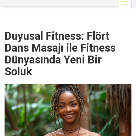
G
e
z
i
n
Duyusal Fitness: Flört
m
e
Dans Masajı ile Fitness
y
i
Dünyasında Yeni Bir
a
ç
Soluk
/
k
a
p
a
t