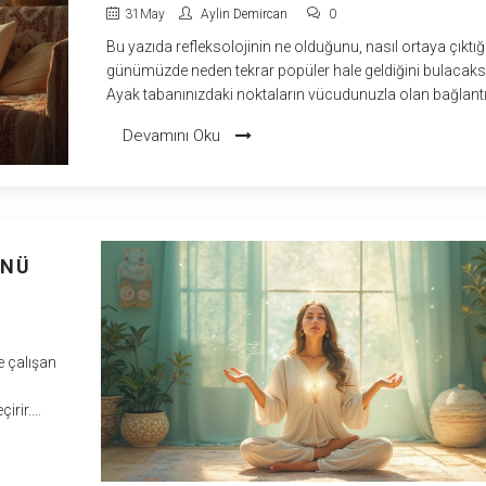
31
May
Aylin Demircan
0
Bu yazıda refleksolojinin ne olduğunu, nasıl ortaya çıktığ
günümüzde neden tekrar popüler hale geldiğini bulacaksı
Ayak tabanınızdaki noktaların vücudunuzla olan bağlantı
şaşırtıcı detayları sizi heyecanlandıracak. Ayrıca kimlere i
Devamını Oku
geldiğini ve evde refleksoloji uygularken nelere dikkat et
gerektiğini öğreneceksiniz. Stresle başa çıkmanın basit
etkili yollarından biri olan refleksolojiyi daha yakından
tanımaya hazır olun. Modern hayatın içinde kadim bir
yöntemin nasıl hala işe yaradığını göreceksiniz.
ÜNÜ
e çalışan
çirir.
stekler.
i ve