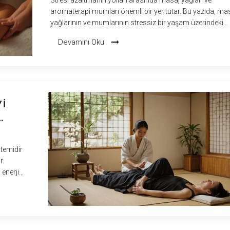
aromaterapi mumları önemli bir yer tutar. Bu yazıda, ma
yağlarının ve mumlarının stressiz bir yaşam üzerindeki
etkilerini keşfedeceğiz. Hangi yağların ve mumların en etki
Devamını Oku
olduğunu ve bunları nasıl kullanabileceğinizi öğrenerek 
hayatınızda huzuru nasıl artırabileceğinize dair pratik bilg
edineceksiniz.
YI
ntemidir
r.
enerji
tlama
ını,
eksiniz.