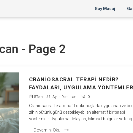
Gay Masaj
Gay
rcan - Page 2
CRANIOSACRAL TERAPI NEDIR?
FAYDALARI, UYGULAMA YÖNTEMLER
VE BILIMSEL GERÇEKLER
5
Tem
Aylin Demircan
0
Craniosacral terapi, hafif dokunuşlarla uygulanan ve be
zihin bütünlüğünü destekleyebilen alternatif bir terapi
yöntemidir. Uygulama detayları, bilimsel bulgular ve tera
dair pratik bilgiler bu yazıda.
Devamını Oku