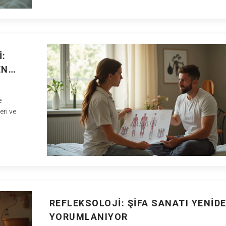
:
EN
e
eri ve
REFLEKSOLOJI: ŞIFA SANATI YENID
YORUMLANIYOR