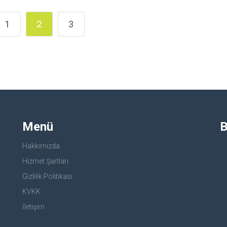
1
2
3
Menü
B
Hakkımızda
Hizmet Şartları
Gizlilik Politikası
KVKK
İletişim