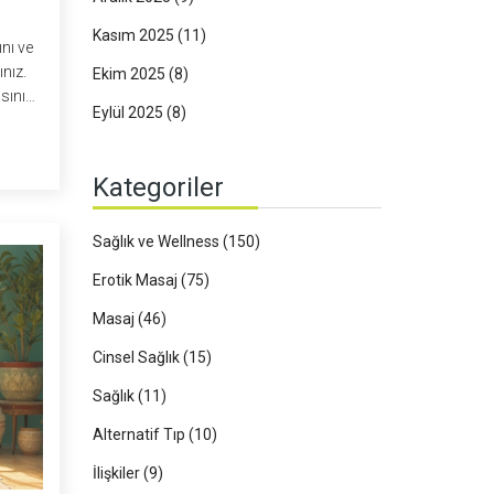
Kasım 2025
(11)
ını ve
nız.
Ekim 2025
(8)
sının
Eylül 2025
(8)
yi
meniz
 ama
Kategoriler
Sağlık ve Wellness
(150)
Erotik Masaj
(75)
Masaj
(46)
Cinsel Sağlık
(15)
Sağlık
(11)
Alternatif Tıp
(10)
İlişkiler
(9)