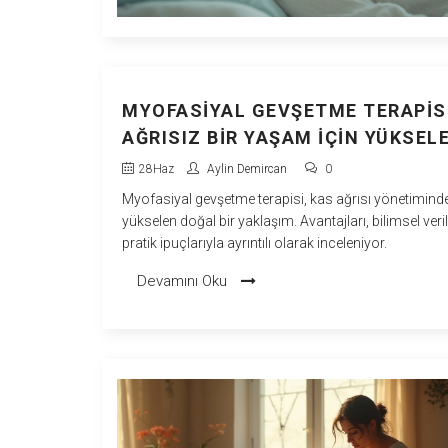
MYOFASIYAL GEVŞETME TERAPISI
AĞRISIZ BIR YAŞAM İÇIN YÜKSEL
SAĞLIK TRENDI
28
Haz
Aylin Demircan
0
Myofasiyal gevşetme terapisi, kas ağrısı yönetimind
yükselen doğal bir yaklaşım. Avantajları, bilimsel veril
pratik ipuçlarıyla ayrıntılı olarak inceleniyor.
Devamını Oku