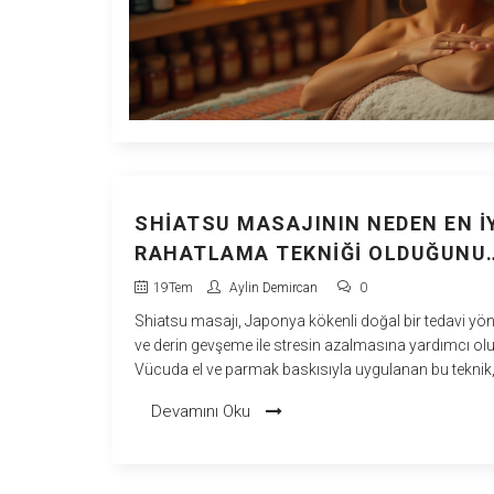
SHIATSU MASAJININ NEDEN EN İ
RAHATLAMA TEKNIĞI OLDUĞUNU
KEŞFEDIN
19
Tem
Aylin Demircan
0
Shiatsu masajı, Japonya kökenli doğal bir tedavi yö
ve derin gevşeme ile stresin azalmasına yardımcı olu
Vücuda el ve parmak baskısıyla uygulanan bu teknik, 
akışını dengeler ve hem fiziksel hem de zihinsel raha
Devamını Oku
sağlar. Bu yazıda, shiatsu masajının nasıl uygulandığ
avantajlarını ve günlük yaşamınızdaki yerini keşfedec