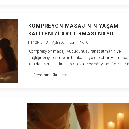
KOMPREYON MASAJININ YAŞAM
KALITENIZI ARTTIRMASI NASIL
MÜMKÜN?
12
Nis
Aylin Demircan
0
Kompresyon masajı, vücudunuzu rahatlatmanın ve
sağlığınızı iyileştirmenin harika bir yolu olabilir. Bu masaj 
kan dolaşımını artırır, stresi azaltır ve ağrıyı hafifletir. He
fiziksel hem de zihinsel faydalar sağlar, böylece günlük
Devamını Oku
hayatın getirdiği yüklerden arınmanıza yardımcı olur. Ayr
sporcular için performansı arttırmaya yardımcı olabilir.
Kompresyon masajının sunduğu bu faydaları keşfedin v
kendi yaşam kalitenizi nasıl yükseltebileceğinizi öğrenin.