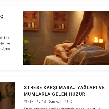
artırabilir. İsveç masajının sporcular üzerindeki etkileri
hakkında bilinmesi gereken temel bilgileri bu yazıda
bulabilirsiniz.
EÇ
ili bir
leri ve
. Ayrıca,
en
mesi
STRESE KARŞI MASAJ YAĞLARI VE
MUMLARLA GELEN HUZUR
4
Eyl
Aylin Demircan
0
Stresi azaltmanın yolları arasında masaj yağları ve