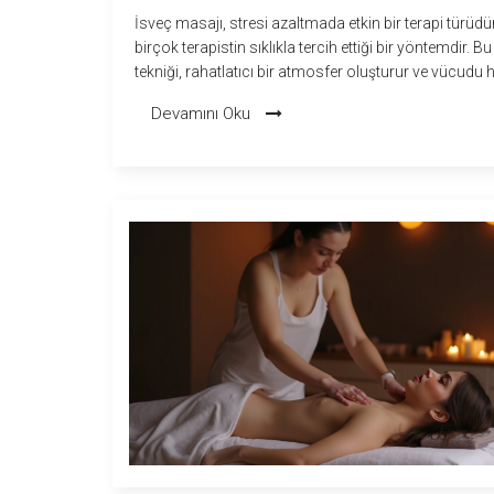
İsveç masajı, stresi azaltmada etkin bir terapi türüdü
birçok terapistin sıklıkla tercih ettiği bir yöntemdir. 
tekniği, rahatlatıcı bir atmosfer oluşturur ve vücudu
fiziksel hem de zihinsel olarak gevşetir. Ritimik hareke
Devamını Oku
nazik baskılarla yapılan İsveç masajı, hem amatör 
profesyonel terapistler tarafından uygulanabilir. Vüc
dolaşımını artırıp kas esnekliğini geliştirirken, zihnin
gevşemesine de katkıda bulunur. Bu nedenle, stresle
mücadelede etkili bir araç olarak öne çıkmaktadır.