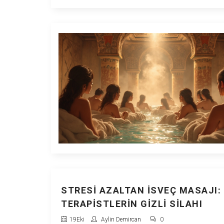
doğru uygulanışını bu yazıda bulacaksınız.
STRESI AZALTAN İSVEÇ MASAJI:
TERAPISTLERIN GIZLI SILAHI
19
Eki
Aylin Demircan
0