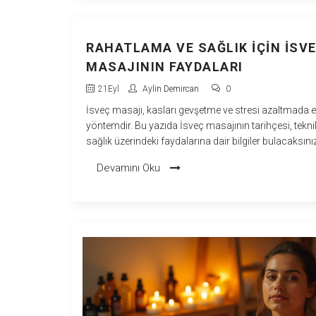
RAHATLAMA VE SAĞLIK İÇIN İSV
MASAJININ FAYDALARI
21
Eyl
Aylin Demircan
0
İsveç masajı, kasları gevşetme ve stresi azaltmada etk
yöntemdir. Bu yazıda İsveç masajının tarihçesi, teknik
sağlık üzerindeki faydalarına dair bilgiler bulacaksınız
masajın nasıl uygulandığını ve dikkat edilmesi gerek
Devamını Oku
noktaları keşfedeceksiniz. İsveç masajı ile ilgili bilin
gereken tüm detaylar burada.