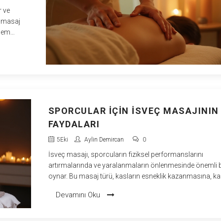
r ve
Bu masaj
 hem
tler ve
hem de
ut
SPORCULAR İÇIN İSVEÇ MASAJININ
FAYDALARI
5
Eki
Aylin Demircan
0
İsveç masajı, sporcuların fiziksel performanslarını
artırmalarında ve yaralanmaların önlenmesinde önemli bi
oynar. Bu masaj türü, kasların esneklik kazanmasına, k
dolaşımının hızlanmasına ve vücudun rahatlamasına
Devamını Oku
yardımcı olur. Sporcular için düzenli olarak uygulandığın
kas ağrılarını azaltabilir ve daha hızlı iyileşme sağlar. Ayrı
vücuttaki stres ve gerginliği alarak zihinsel odaklanmayı