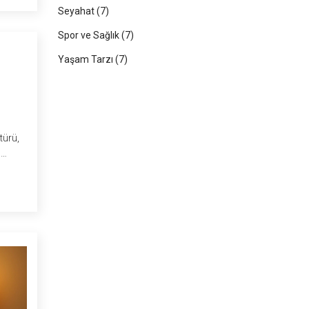
Seyahat
(7)
Spor ve Sağlık
(7)
Yaşam Tarzı
(7)
türü,
m
ıca,
e