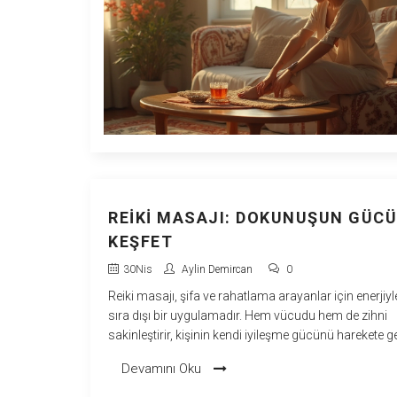
REIKI MASAJI: DOKUNUŞUN GÜC
KEŞFET
30
Nis
Aylin Demircan
0
Reiki masajı, şifa ve rahatlama arayanlar için enerjiyl
sıra dışı bir uygulamadır. Hem vücudu hem de zihni
sakinleştirir, kişinin kendi iyileşme gücünü harekete ge
Enerji akışını dengeleyerek huzuru ve içsel dengeyi de
Devamını Oku
Basit ama etkili teknikler, herkesin yaşam kalitesini
artırmasına katkı sağlar. Reiki'nin bilinmeyen yönlerin