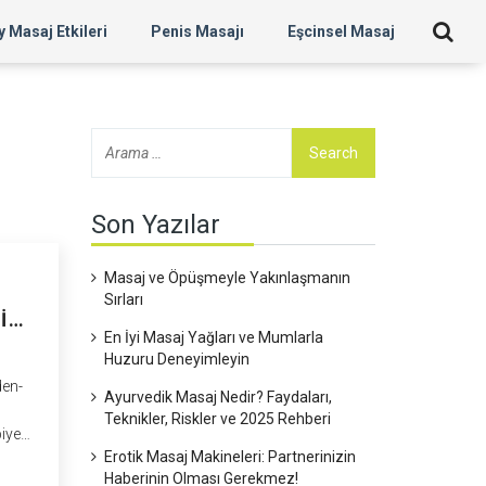
 Masaj Etkileri
Penis Masajı
Eşcinsel Masaj
Son Yazılar
Masaj ve Öpüşmeyle Yakınlaşmanın
Sırları
I
En İyi Masaj Yağları ve Mumlarla
Huzuru Deneyimleyin
den-
Ayurvedik Masaj Nedir? Faydaları,
Teknikler, Riskler ve 2025 Rehberi
piye
Erotik Masaj Makineleri: Partnerinizin
Haberinin Olması Gerekmez!